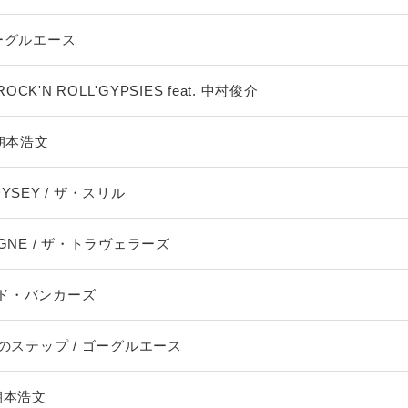
/ ゴーグルエース
OCK'N ROLL'GYPSIES feat. 中村俊介
 / 朝本浩文
DDYSEY / ザ・スリル
PAGNE / ザ・トラヴェラーズ
ヘッド・バンカーズ
のステップ / ゴーグルエース
/ 朝本浩文