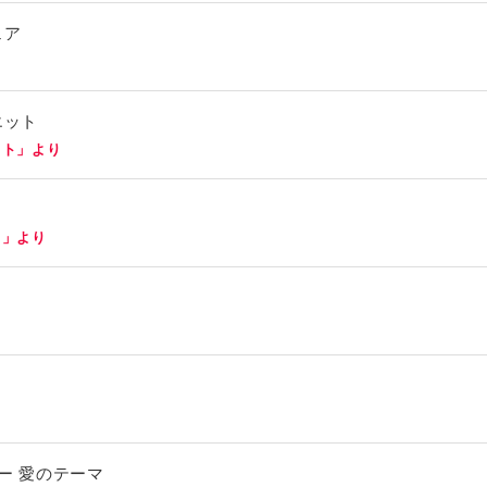
ェア
エット
ット」より
！」より
ザー 愛のテーマ