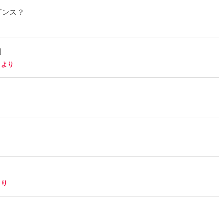
ダンス？
周
」より
り
より