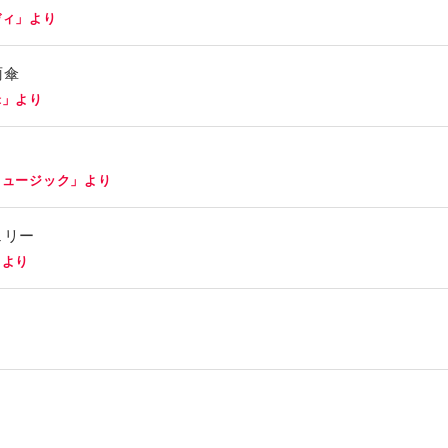
ディ」より
雨傘
傘」より
ミュージック」より
ェリー
」より