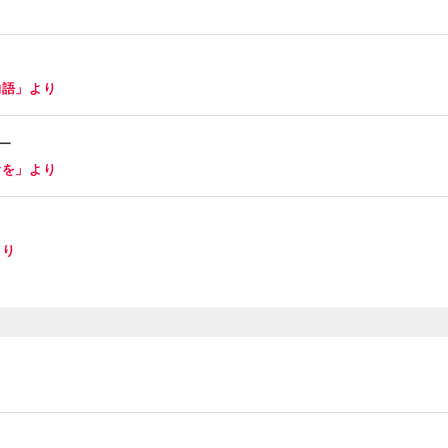
り
物語」より
ー
食を」より
より