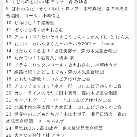
8. くじらのとけい/林 アキラ、森 みゆき
9. ぱわわぷたいそう / 影山ヒロノブ、木村真紀、森の木児童
合唱団、コール／小嶋信之
10. じゅげむ / 中尾隆聖
11. ぼくは忍者 / 坂田おさむ
12. アルゴリズムたいそう＆こうしん / しゅんすけ と けん太
13. およげ！たいやきくん〜パラパラ2001〜 / mojo
14. はたらくくるま 1 / 堀江美都子、森の木児童合唱団
15. ちかてつ / 中右貴久、橋本 潮
16. ドラネコロックンロール / 坂田おさむ、神崎ゆう子
17. 線路は続くよどこまでも / 森の木児童合唱団
18. ともだち讃歌 / コロムビアゆりかご会
19. チェッチェッコリ / 水木一郎 コロムビアゆりかご会
20. カレーライスのうた / 田中真弓、森の木児童合唱団
21. やきいもグー チー パー / コロムビアゆりかご会
22. 北風小僧の寒太郎 / 大倉正丈、コロムビアゆりかご会
23. 世界中のこどもたちが / 中山圭似子、瀬戸口清文、森の
木児童合唱団、セトちゃんず
24. 勇気100％ / 高山成孝、東京放送児童合唱団
25. 大きな古時計 / 林 アキラ