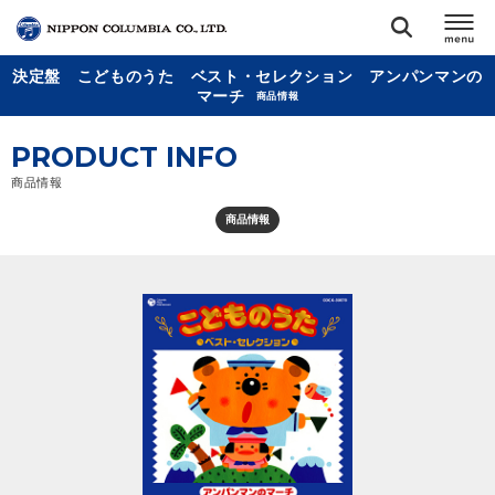
決定盤 こどものうた ベスト・セレクション アンパンマンの
TOP
マーチ
商品情報
PRODUCT INFO
リリース
閉じる
商品情報
アーティスト
商品情報
ジャンル
ランキング
オーディション
直営ショップ