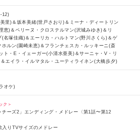
-12)
美里)＆坂本美緒(世戸さおり)＆ミーナ・ディートリン
理恵)＆ペリーヌ・クロステルマン(沢城みゆき)＆リ
(名塚佳織)＆エーリカ・ハルトマン(野川さくら)＆ゲ
ホルン(園崎未恵)＆フランチェスカ・ルッキーニ(斎
ット・E・イェーガー(小清水亜美)＆サーニャ・V・リ
)＆エイラ・イルマタル・ユーティライネン(大橋歩夕)
ラオケ)
ック＞
チーズ2」エンディング・メドレー〈第1話〜第12
の歌入りTVサイズのメドレー