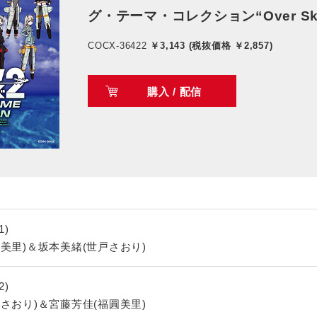
グ・テーマ・コレクション“Over Sk
COCX-36422
￥3,143 (税抜価格 ￥2,857)
購入 / 配信
1)
美里)＆坂本美緒(世戸さおり)
2)
さおり)＆宮藤芳佳(福圓美里)