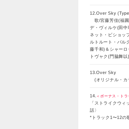
12.Over Sky (Type
歌/宮藤芳佳(福圓
デ・ヴィルケ(田中
ネット・ビショップ
ルトルート・バルク
藤千和)＆シャーロ
トヴャク(門脇舞以
13.Over Sky
(オリジナル・カ
14.
＜ボーナス・トラ
「ストライクウィッ
話〉
*トラック1〜12