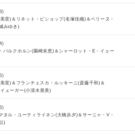
3)
美里)＆リネット・ビショップ(名塚佳織)＆ペリーヌ・
城みゆき)
4)
・バルクホルン(園崎未恵)＆シャーロット・E・イェー
5)
美里)＆フランチェスカ・ルッキーニ(斎藤千和)＆
イェーガー(小清水亜美)
6)
マタル・ユーティライネン(大橋歩夕)＆サーニャ・V・
以)