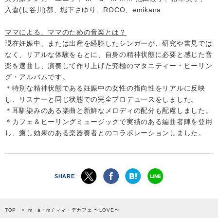
入倉(長谷川)都、堀下さゆり、ROCO、emikana
ママによる、ママのための音楽とは？
現在妊娠中、または出産を経験したシンガーが、研究や書見では
なく、リアルな体験をもとに、自身の精神状態に必要と感じた音
楽を選曲し、演奏して作り上げた究極のマタニティー・ヒーリン
グ・アルバムです。
＊特別な精神状態である妊娠中の女性の指向性をリアルに反映
し、リスナーと同じ状態での完全プロデュースをしました。
＊耳馴染みのある楽曲と新鮮なメロディの配分も配慮しました。
＊カフェ＆ヒーリングミュージックで実績のある編曲者陣を登用
し、癒し効果のある楽器奏者とのコラボレーションしました。
SHARE
TOP
m・a・m / ママ・デカフェ 〜LOVE〜