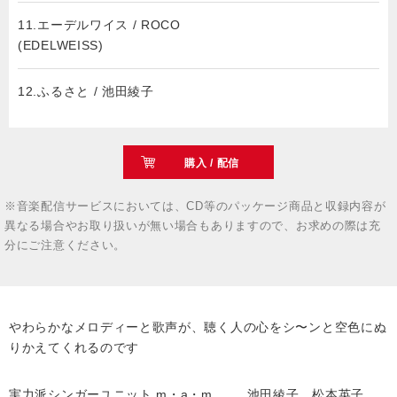
11.エーデルワイス / ROCO
(EDELWEISS)
12.ふるさと / 池田綾子
購入 / 配信
※音楽配信サービスにおいては、CD等のパッケージ商品と収録内容が
異なる場合やお取り扱いが無い場合もありますので、お求めの際は充
分にご注意ください。
やわらかなメロディーと歌声が、聴く人の心をシ〜ンと空色にぬ
りかえてくれるのです
実力派シンガーユニット m・a・m …… 池田綾子、松本英子、