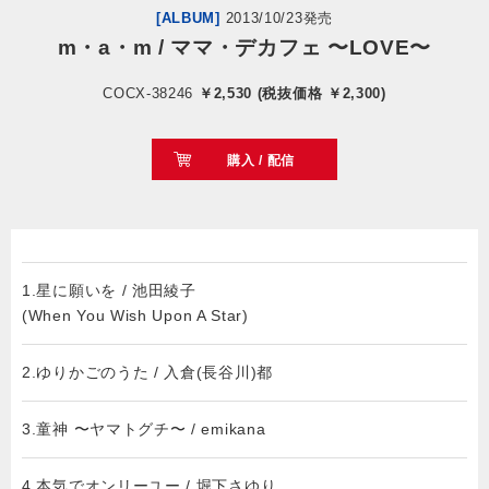
[ALBUM]
2013/10/23発売
m・a・m / ママ・デカフェ 〜LOVE〜
会社情報
COCX-38246
￥2,530 (税抜価格 ￥2,300)
サイトマップ
購入 / 配信
お問い合わせ
閉じる
1.星に願いを / 池田綾子
(When You Wish Upon A Star)
2.ゆりかごのうた / 入倉(長谷川)都
3.童神 〜ヤマトグチ〜 / emikana
4.本気でオンリーユー / 堀下さゆり