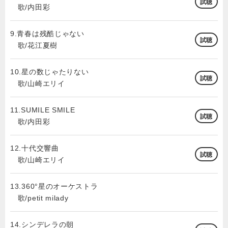
試聴
歌/内田彩
9.青春は残酷じゃない
試聴
歌/花江夏樹
10.星の数じゃたりない
試聴
歌/山崎エリイ
11.SUMILE SMILE
試聴
歌/内田彩
12.十代交響曲
試聴
歌/山崎エリイ
13.360°星のオーケストラ
歌/petit milady
14.シンデレラの朝