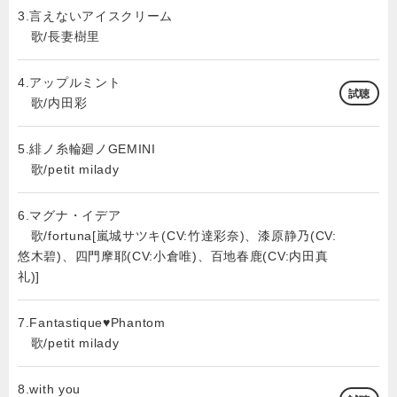
3.言えないアイスクリーム
歌/長妻樹里
4.アップルミント
試聴
歌/内田彩
5.緋ノ糸輪廻ノGEMINI
歌/petit milady
6.マグナ・イデア
歌/fortuna[嵐城サツキ(CV:竹達彩奈)、漆原静乃(CV:
悠木碧)、四門摩耶(CV:小倉唯)、百地春鹿(CV:内田真
礼)]
7.Fantastique♥Phantom
歌/petit milady
8.with you