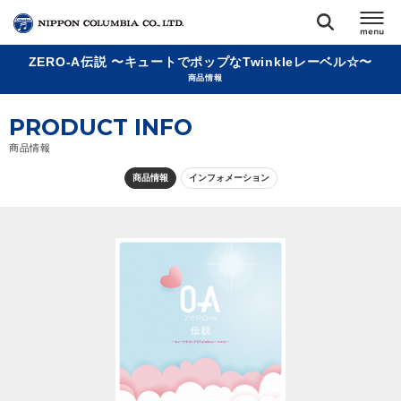
ZERO-A伝説 〜キュートでポップなTwinkleレーベル☆〜
TOP
商品情報
PRODUCT INFO
リリース
閉じる
商品情報
アーティスト
商品情報
インフォメーション
ジャンル
ランキング
オーディション
直営ショップ