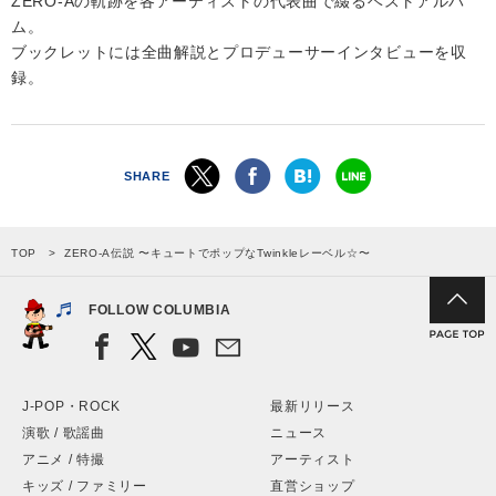
ZERO-Aの軌跡を各アーティストの代表曲で綴るベストアルバ
ム。
ブックレットには全曲解説とプロデューサーインタビューを収
録。
SHARE
TOP
ZERO-A伝説 〜キュートでポップなTwinkleレーベル☆〜
FOLLOW COLUMBIA
J-POP・ROCK
最新リリース
演歌 / 歌謡曲
ニュース
アニメ / 特撮
アーティスト
キッズ / ファミリー
直営ショップ