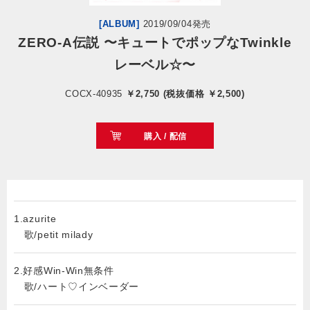
[ALBUM]
2019/09/04発売
会社情報
ZERO-A伝説 〜キュートでポップなTwinkle
レーベル☆〜
サイトマップ
COCX-40935
￥2,750 (税抜価格 ￥2,500)
お問い合わせ
購入 / 配信
閉じる
1.azurite
歌/petit milady
2.好感Win-Win無条件
歌/ハート♡インベーダー