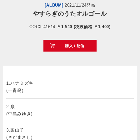
[ALBUM]
2021/11/24発売
やすらぎのうたオルゴール
会社情報
COCX-41614
￥1,540 (税抜価格 ￥1,400)
サイトマップ
購入 / 配信
お問い合わせ
閉じる
1.ハナミズキ
(一青窈)
2.糸
(中島みゆき)
3.案山子
(さだまさし)