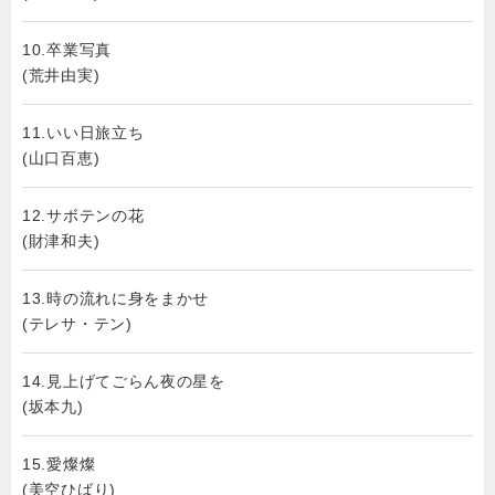
10.卒業写真
(荒井由実)
11.いい日旅立ち
(山口百恵)
12.サボテンの花
(財津和夫)
13.時の流れに身をまかせ
(テレサ・テン)
14.見上げてごらん夜の星を
(坂本九)
15.愛燦燦
(美空ひばり)