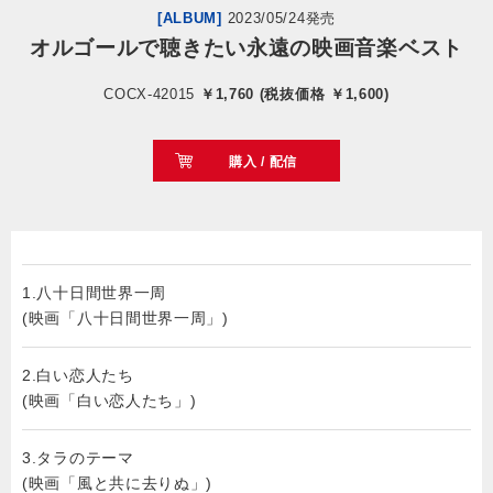
[ALBUM]
2023/05/24発売
オルゴールで聴きたい永遠の映画音楽ベスト
会社情報
COCX-42015
￥1,760 (税抜価格 ￥1,600)
サイトマップ
購入 / 配信
お問い合わせ
閉じる
1.八十日間世界一周
(映画「八十日間世界一周」)
2.白い恋人たち
(映画「白い恋人たち」)
3.タラのテーマ
(映画「風と共に去りぬ」)