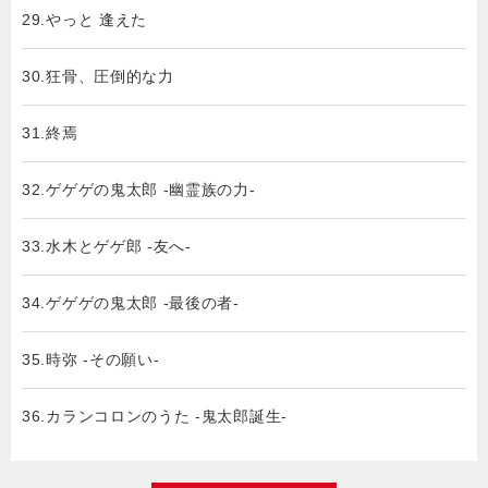
29.やっと 逢えた
30.狂骨、圧倒的な力
31.終焉
32.ゲゲゲの鬼太郎 -幽霊族の力-
33.水木とゲゲ郎 -友へ-
34.ゲゲゲの鬼太郎 -最後の者-
35.時弥 -その願い-
36.カランコロンのうた -鬼太郎誕生-