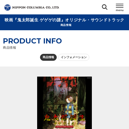
映画『鬼太郎誕生 ゲゲゲの謎』オリジナル・サウンドトラック
TOP
商品情報
PRODUCT INFO
リリース
閉じる
商品情報
アーティスト
商品情報
インフォメーション
ジャンル
ランキング
オーディション
直営ショップ