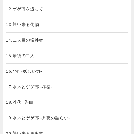
12.ゲゲ郎を追って
13.襲い来る化物
14.二人目の犠牲者
15.最後の二人
16.“M” -妖しい力-
17.水木とゲゲ郎 -考察-
18.沙代 -告白-
19.水木とゲゲ郎 -月夜の語らい-
20.襲い来る裏鬼道