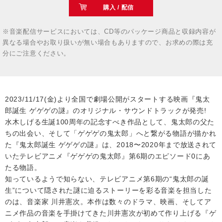
購入 / 配信
※音楽配信サービスにおいては、CD等のパッケージ商品と収録内容が
異なる場合やお取り扱いが無い場合もありますので、お求めの際は充
分にご注意ください。
2023/11/17(金)より全国で劇場公開がスタートする映画『鬼太
郎誕生 ゲゲゲの謎』のオリジナル・サウンドトラックが発売!
水木しげる生誕100周年の記念すべき作品として、鬼太郎の父た
ちの出会い、そして「ゲゲゲの鬼太郎」へと繋がる物語が描かれ
た『鬼太郎誕生 ゲゲゲの謎』は、2018〜2020年まで放送されて
いたテレビアニメ『ゲゲゲの鬼太郎』第6期のエピソード0にあ
たる物語。
知っているようで知らない、テレビアニメ第6期の“鬼太郎の誕
生”について隠された謎に迫るストーリーを彩る音楽を担当した
のは、音楽家 川井憲次。本作は数々のドラマ、映画、そしてア
ニメ作品の音楽を手掛けてきた川井憲次が初めて作り上げる『ゲ