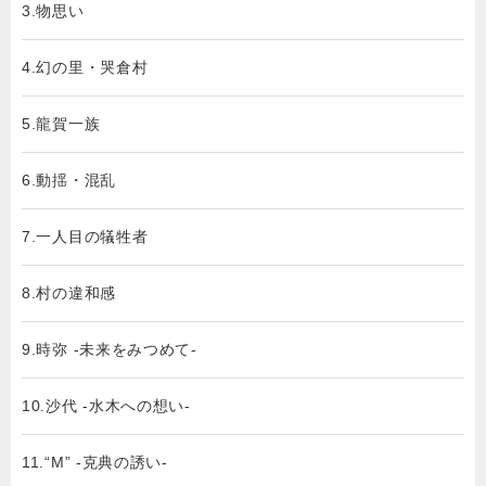
3.物思い
4.幻の里・哭倉村
5.龍賀一族
6.動揺・混乱
7.一人目の犠牲者
8.村の違和感
9.時弥 -未来をみつめて-
10.沙代 -水木への想い-
11.“M” -克典の誘い-