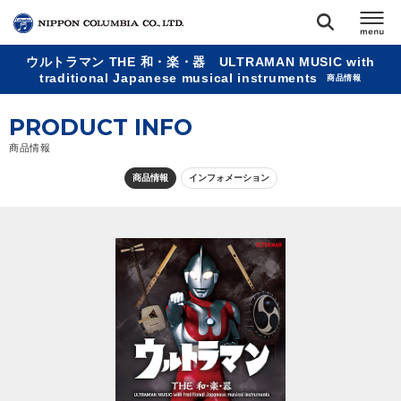
ウルトラマン THE 和・楽・器 ULTRAMAN MUSIC with
TOP
traditional Japanese musical instruments
商品情報
PRODUCT INFO
リリース
閉じる
商品情報
アーティスト
商品情報
インフォメーション
ジャンル
ランキング
オーディション
直営ショップ