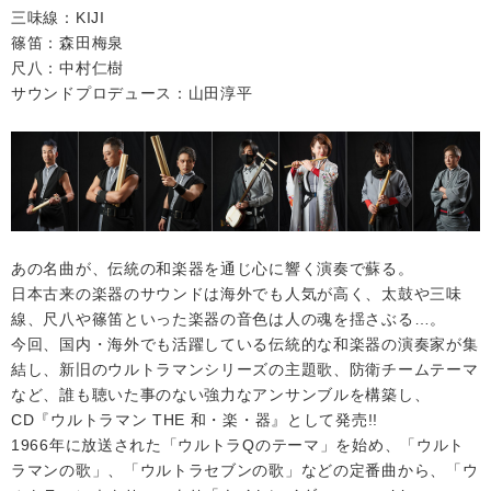
三味線：KIJI
篠笛：森田梅泉
尺八：中村仁樹
サウンドプロデュース：山田淳平
あの名曲が、伝統の和楽器を通じ心に響く演奏で蘇る。
日本古来の楽器のサウンドは海外でも人気が高く、太鼓や三味
線、尺八や篠笛といった楽器の音色は人の魂を揺さぶる…。
今回、国内・海外でも活躍している伝統的な和楽器の演奏家が集
結し、新旧のウルトラマンシリーズの主題歌、防衛チームテーマ
など、誰も聴いた事のない強力なアンサンブルを構築し、
CD『ウルトラマン THE 和・楽・器』として発売!!
1966年に放送された「ウルトラQのテーマ」を始め、「ウルト
ラマンの歌」、「ウルトラセブンの歌」などの定番曲から、「ウ