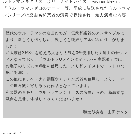
ルトラマンネクサス」より「ナイトレイダー -scramble-」、
「ウルトラマンゼロのテーマ」等、平成に放送されたウルトラマ
ンシリーズの楽曲も和楽器の演奏で収録され、迫力満点の内容!
歴代のウルトラマンの名曲たちが、伝統和楽器のアンサンブルに
より、新しくも懐かしい、激しくも繊細なアルバムに仕上がりま
した！
和太鼓は3尺3寸を超える大きな太鼓を3台使用した大迫力のサウン
ドとなっており、「ウルトラQメインタイトル 〜 主題歌」では、
お囃子のリズムや鳴物を使用した、より和テイストで、レトロな
感じを演出。
この他にも、ベトナム銅鑼やアジアン楽器も使用し、よりテーマ
曲の世界観に寄り添った作品となっています。
和楽器の音色と、ウルトラマンシリーズの名曲たちの、新感覚な
融合を是非、体感してみてくださいませ！
和太鼓奏者 山田ケンタ