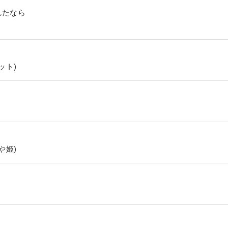
れたなら
ット)
や姫)