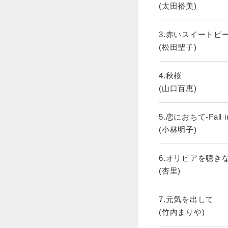
(太田裕美)
3.赤いスイートピ
(松田聖子)
4.秋桜
(山口百恵)
5.恋におちて-Fall in
(小林明子)
6.オリビアを聴き
(杏里)
7.元気を出して
(竹内まりや)