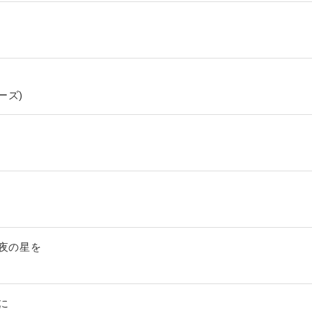
ーズ)
ん夜の星を
に