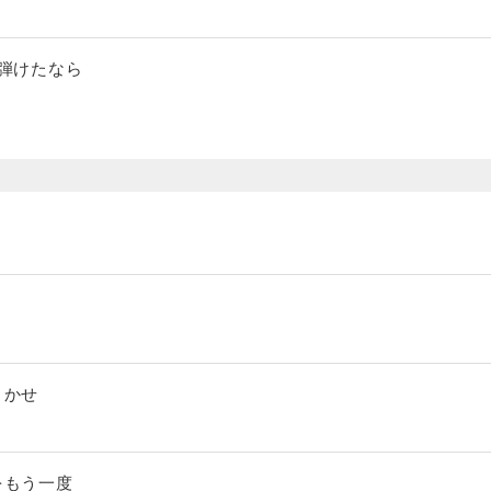
が弾けたなら
まかせ
をもう一度