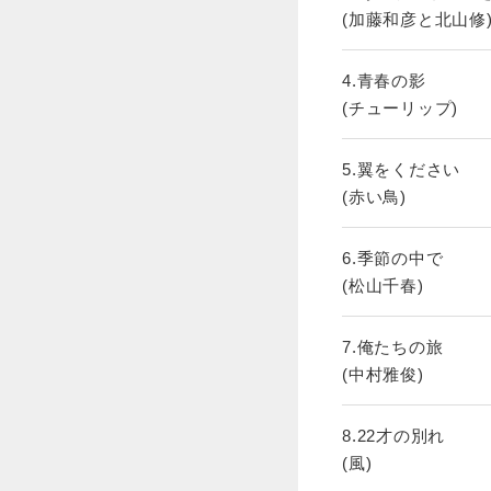
(加藤和彦と北山修
4.青春の影
(チューリップ)
5.翼をください
(赤い鳥)
6.季節の中で
(松山千春)
7.俺たちの旅
(中村雅俊)
8.22才の別れ
(風)