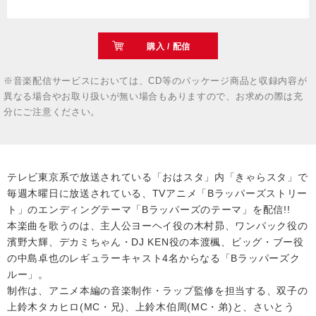
購入 / 配信
※音楽配信サービスにおいては、CD等のパッケージ商品と収録内容が
異なる場合やお取り扱いが無い場合もありますので、お求めの際は充
分にご注意ください。
テレビ東京系で放送されている「おはスタ」内「きゃらスタ」で
毎週木曜日に放送されている、TVアニメ「Bラッパーズストリー
ト」のエンディングテーマ「Bラッパーズのテーマ」を配信!!
本楽曲を歌うのは、主人公ヨーヘイ役の木村昴、ワンパック役の
濱野大輝、デカミちゃん・DJ KEN役の本渡楓、ビッグ・ブー役
の中島卓也のレギュラーキャスト4名からなる「Bラッパーズク
ルー」。
制作は、アニメ本編の音楽制作・ラップ監修を担当する、双子の
上鈴木タカヒロ(MC・兄)、上鈴木伯周(MC・弟)と、さいとう