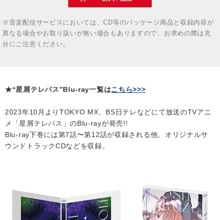
※音楽配信サービスにおいては、CD等のパッケージ商品と収録内容が
異なる場合やお取り扱いが無い場合もありますので、お求めの際は充
分にご注意ください。
★“星屑テレパス”Blu-ray一覧は
こちら>>>
2023年10月よりTOKYO MX、BS日テレなどにて放送のTVアニ
メ「星屑テレパス」のBlu-rayが発売!!
Blu-ray下巻には第7話〜第12話が収録される他、オリジナルサ
ウンドトラックCDなどを収録。