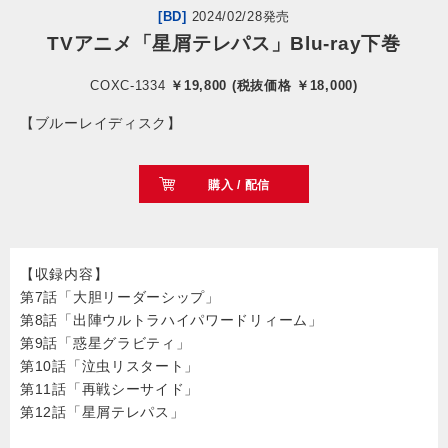
[BD]
2024/02/28発売
TVアニメ「星屑テレパス」Blu-ray下巻
会社情報
COXC-1334
￥19,800 (税抜価格 ￥18,000)
サイトマップ
【ブルーレイディスク】
お問い合わせ
購入 / 配信
閉じる
【収録内容】
第7話「大胆リーダーシップ」
第8話「出陣ウルトラハイパワードリィーム」
第9話「惑星グラビティ」
第10話「泣虫リスタート」
第11話「再戦シーサイド」
第12話「星屑テレパス」