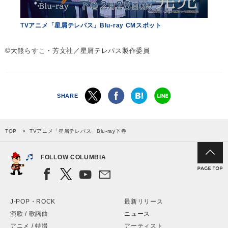
TVアニメ「星屑テレパス」Blu-ray CMスポット
©大熊らすこ・芳文社／星屑テレパス製作委員
SHARE
TOP
TVアニメ「星屑テレパス」Blu-ray下巻
FOLLOW COLUMBIA
J-POP・ROCK
最新リリース
演歌 / 歌謡曲
ニュース
アニメ / 特撮
アーティスト