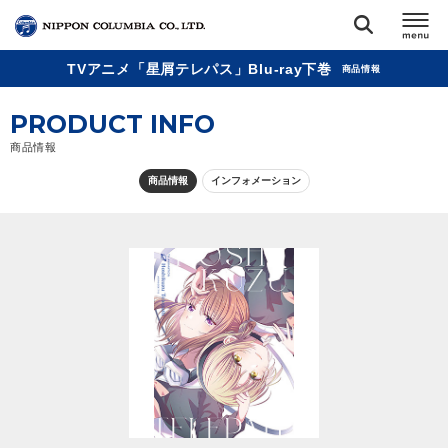
TVアニメ「星屑テレパス」Blu-ray下巻
商品情報
TOP
PRODUCT INFO
リリース
商品情報
閉じる
商品情報
インフォメーション
アーティスト
ジャンル
ランキング
オーディション
直営ショップ