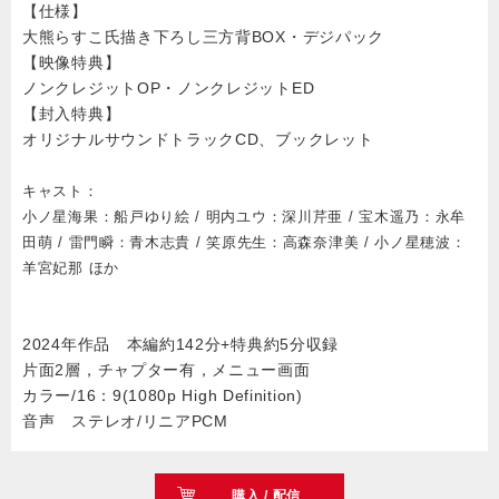
【仕様】
大熊らすこ氏描き下ろし三方背BOX・デジパック
【映像特典】
ノンクレジットOP・ノンクレジットED
【封入特典】
オリジナルサウンドトラックCD、ブックレット
キャスト：
小ノ星海果：船戸ゆり絵 / 明内ユウ：深川芹亜 / 宝木遥乃：永牟
田萌 / 雷門瞬：青木志貴 / 笑原先生：高森奈津美 / 小ノ星穂波：
羊宮妃那 ほか
2024年作品 本編約142分+特典約5分収録
片面2層，チャプター有，メニュー画面
カラー/16：9(1080p High Definition)
音声 ステレオ/リニアPCM
購入 / 配信