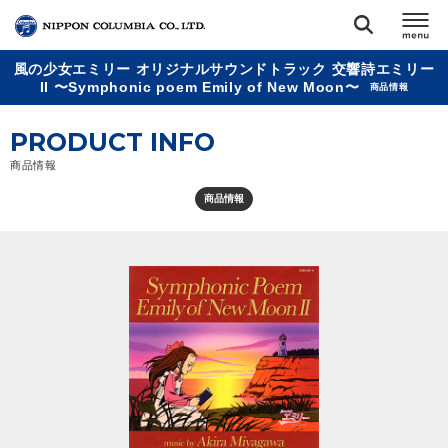
風の少女エミリー オリジナルサウンドトラック 交響詩エミリー
TOP
II 〜Symphonic poem Emily of New Moon〜
商品情報
PRODUCT INFO
リリース
閉じる
商品情報
アーティスト
商品情報
ジャンル
ランキング
オーディション
直営ショップ