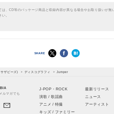
ては、CD等のパッケージ商品と収録内容が異なる場合やお取り扱いが無
さい。
SHARE
ッドサザビーズ)
ディスコグラフィ
Jumper
BIA
J-POP・ROCK
最新リリース
やメルマガでも
演歌 / 歌謡曲
ニュース
アニメ / 特撮
アーティスト
キッズ / ファミリー