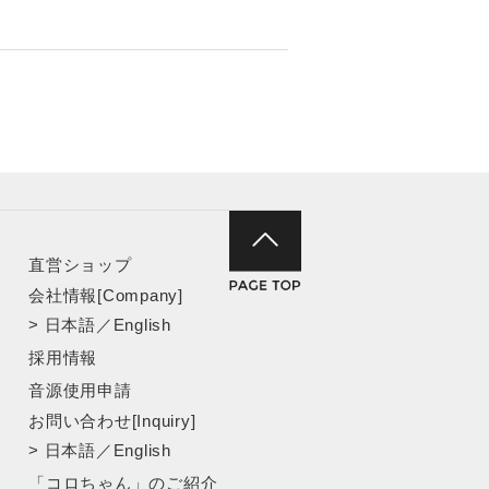
直営ショップ
会社情報[Company]
>
日本語
／
English
採用情報
音源使用申請
お問い合わせ[Inquiry]
>
日本語
／
English
「コロちゃん」のご紹介