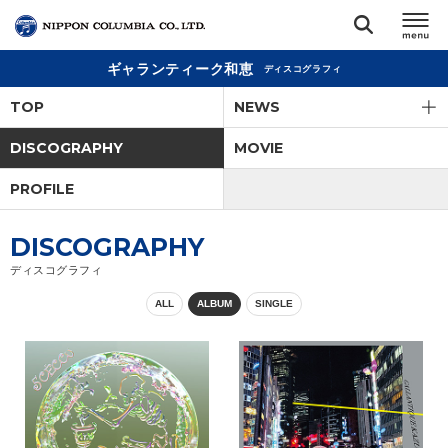
ギャランティーク和恵
ディスコグラフィ
TOP
TOP
NEWS
リリース
DISCOGRAPHY
MOVIE
閉じる
PROFILE
アーティスト
DISCOGRAPHY
ジャンル
ディスコグラフィ
ALL
ALBUM
SINGLE
ランキング
オーディション
直営ショップ