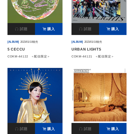
会社情報
試聴
購入
試聴
購入
サイトマップ
[ALBUM]
2023/01/18発売
[ALBUM]
2023/01/18発売
お問い合わせ
5 CECCU
URBAN LIGHTS
COKM-44122
＜配信限定＞
COKM-44121
＜配信限定＞
閉じる
試聴
購入
試聴
購入