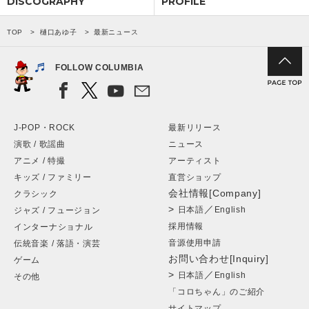
DISCOGRAPHY
PROFILE
会社情報
TOP
樋口あゆ子
最新ニュース
FOLLOW COLUMBIA
サイトマップ
お問い合わせ
J-POP・ROCK
最新リリース
演歌 / 歌謡曲
ニュース
閉じる
アニメ / 特撮
アーティスト
キッズ / ファミリー
直営ショップ
会社情報[Company]
クラシック
>
／
日本語
English
ジャズ / フュージョン
採用情報
インターナショナル
音源使用申請
伝統音楽 / 落語・演芸
お問い合わせ[Inquiry]
ゲーム
>
／
日本語
English
その他
「コロちゃん」のご紹介
サイトマップ