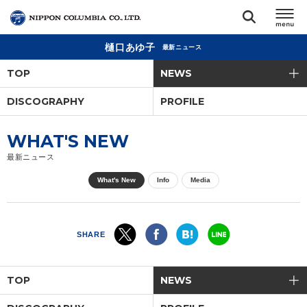
樋口あゆ子
最新ニュース
TOP
TOP
NEWS
リリース
DISCOGRAPHY
PROFILE
閉じる
アーティスト
WHAT'S NEW
最新ニュース
ジャンル
What's New
Info
Media
ランキング
SHARE
オーディション
TOP
NEWS
直営ショップ