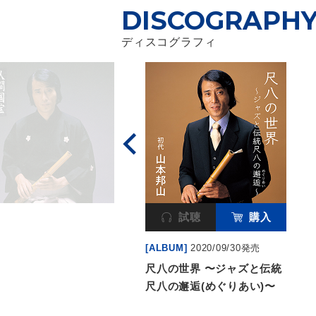
DISCOGRAPH
ディスコグラフィ
試聴
購入
[ALBUM]
2020/09/30発売
尺八の世界 〜ジャズと伝統
尺八の邂逅(めぐりあい)〜