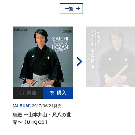
一覧
試聴
購入
[ALBUM]
2017/06/21発売
細緻 〜山本邦山・尺八の世
界〜〔UHQCD〕