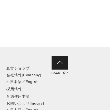
直営ショップ
会社情報[Company]
>
日本語
／
English
採用情報
音源使用申請
お問い合わせ[Inquiry]
>
日本語
／
English