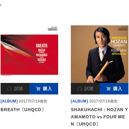
Y
試聴
購入
試聴
購入
[ALBUM]
2017/07/19発売
[ALBUM]
2017/07/19発売
BREATH〔UHQCD〕
SHAKUHACHI：HOZAN Y
AMAMOTO vs FOUR ME
N〔UHQCD〕