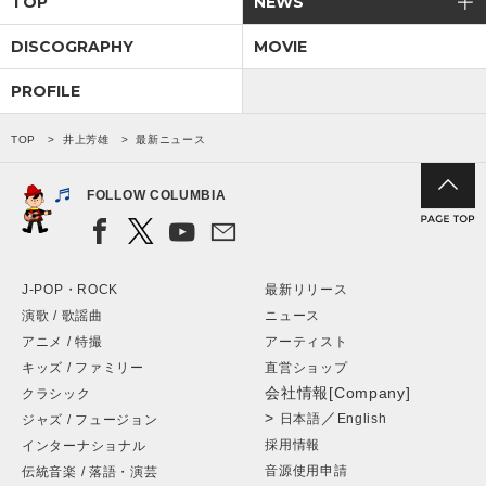
TOP
NEWS
DISCOGRAPHY
MOVIE
会社情報
PROFILE
サイトマップ
TOP
井上芳雄
最新ニュース
お問い合わせ
FOLLOW COLUMBIA
閉じる
J-POP・ROCK
最新リリース
演歌 / 歌謡曲
ニュース
アニメ / 特撮
アーティスト
キッズ / ファミリー
直営ショップ
会社情報[Company]
クラシック
>
／
日本語
English
ジャズ / フュージョン
採用情報
インターナショナル
音源使用申請
伝統音楽 / 落語・演芸