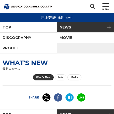
井上芳雄
最新ニュース
TOP
TOP
NEWS
リリース
DISCOGRAPHY
MOVIE
閉じる
PROFILE
アーティスト
WHAT'S NEW
ジャンル
最新ニュース
What's New
Info
Media
ランキング
オーディション
SHARE
直営ショップ