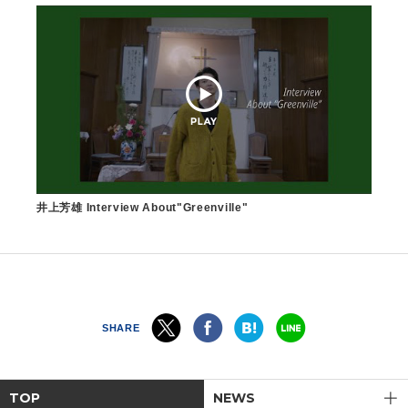
井上芳雄 Interview About"Greenville"
SHARE
TOP
NEWS