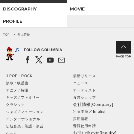
DISCOGRAPHY
MOVIE
PROFILE
TOP
井上芳雄
FOLLOW COLUMBIA
J-POP・ROCK
最新リリース
演歌 / 歌謡曲
ニュース
アニメ / 特撮
アーティスト
キッズ / ファミリー
直営ショップ
会社情報[Company]
クラシック
>
／
日本語
English
ジャズ / フュージョン
採用情報
インターナショナル
音源使用申請
伝統音楽 / 落語・演芸
お問い合わせ[Inquiry]
ゲーム