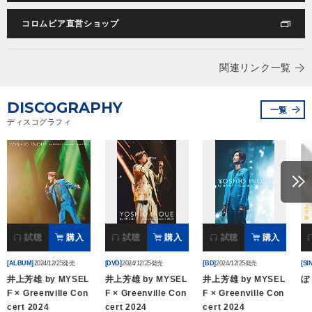
コロムビア直営ショップ
会社情報
関連リンク一覧
サイトマップ
DISCOGRAPHY
一覧
お問い合わせ
ディスコグラフィ
閉じる
試聴
購入
試聴
購入
試聴
購入
[ALBUM]
2024/12/25発売
[DVD]
2024/12/25発売
[BD]
2024/12/25発売
[SI
井上芳雄 by MYSEL
井上芳雄 by MYSEL
井上芳雄 by MYSEL
ぼ
F × Greenville Con
F × Greenville Con
F × Greenville Con
cert 2024
cert 2024
cert 2024