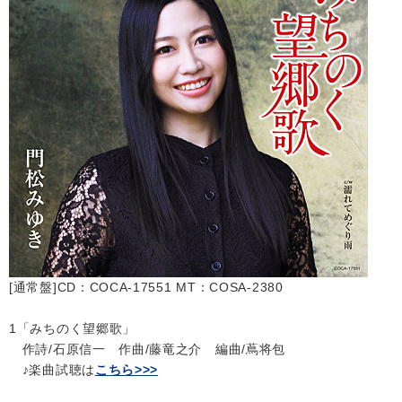
[通常盤]CD：COCA-17551 MT：COSA-2380
1「みちのく望郷歌」
作詩/石原信一 作曲/藤竜之介 編曲/蔦将包
♪楽曲試聴は
こちら>>>