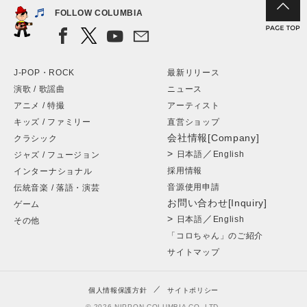
FOLLOW COLUMBIA
J-POP・ROCK
最新リリース
演歌 / 歌謡曲
ニュース
アニメ / 特撮
アーティスト
キッズ / ファミリー
直営ショップ
会社情報[Company]
クラシック
>
／
日本語
English
ジャズ / フュージョン
採用情報
インターナショナル
音源使用申請
伝統音楽 / 落語・演芸
お問い合わせ[Inquiry]
ゲーム
>
／
日本語
English
その他
「コロちゃん」のご紹介
サイトマップ
個人情報保護方針
サイトポリシー
© 2026 NIPPON COLUMBIA CO.,LTD.