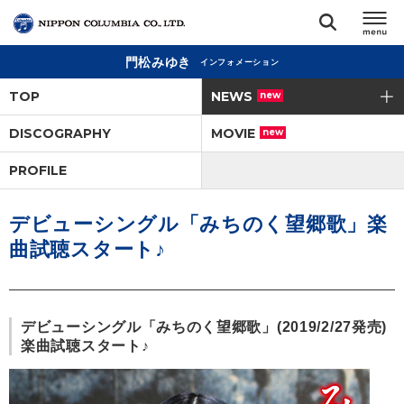
門松みゆき
インフォメーション
TOP
TOP
NEWS
new
リリース
DISCOGRAPHY
MOVIE
new
閉じる
PROFILE
アーティスト
デビューシングル「みちのく望郷歌」楽
ジャンル
曲試聴スタート♪
ランキング
デビューシングル「みちのく望郷歌」(2019/2/27発売)
オーディション
楽曲試聴スタート♪
直営ショップ