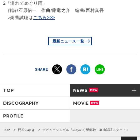
2「濡れてめぐり雨」
作詩/石原信一 作曲/藤竜之介 編曲/西村真吾
♪楽曲試聴は
こちら>>>
最新ニュース一覧
SHARE
TOP
NEWS
new
DISCOGRAPHY
MOVIE
new
PROFILE
TOP
門松みゆき
デビューシングル「みちのく望郷歌」楽曲試聴スタート♪