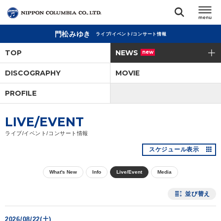
門松みゆき
ライブ/イベント/コンサート情報
TOP
TOP
NEWS
new
リリース
DISCOGRAPHY
MOVIE
閉じる
PROFILE
アーティスト
LIVE/EVENT
ジャンル
ライブ/イベント/コンサート情報
スケジュール表示
ランキング
What's New
Info
Live/Event
Media
オーディション
並び替え
直営ショップ
2026/08/22(土)