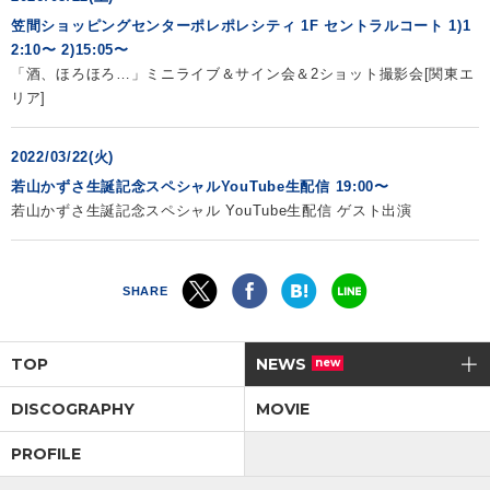
笠間ショッピングセンターポレポレシティ 1F セントラルコート 1)1
会社情報
2:10〜 2)15:05〜
「酒、ほろほろ…」ミニライブ＆サイン会＆2ショット撮影会[関東エ
リア]
サイトマップ
2022/03/22(火)
お問い合わせ
若山かずさ生誕記念スペシャルYouTube生配信 19:00〜
若山かずさ生誕記念スペシャル YouTube生配信 ゲスト出演
閉じる
SHARE
TOP
NEWS
new
DISCOGRAPHY
MOVIE
PROFILE