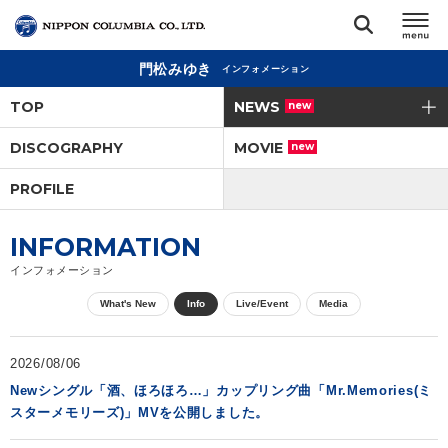
門松みゆき
インフォメーション
TOP
TOP
NEWS
new
リリース
DISCOGRAPHY
MOVIE
new
閉じる
PROFILE
アーティスト
INFORMATION
ジャンル
インフォメーション
What's New
Info
Live/Event
Media
ランキング
2026/08/06
オーディション
Newシングル「酒、ほろほろ…」カップリング曲「Mr.Memories(ミ
スターメモリーズ)」MVを公開しました。
直営ショップ