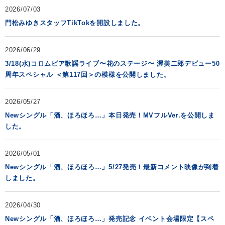
2026/07/03
会社情報
門松みゆきスタッフTikTokを開設しました。
2026/06/29
サイトマップ
3/18(水)コロムビア歌謡ライブ〜花のステージ〜 渥美二郎デビュー50
周年スペシャル ＜第117回＞の模様を公開しました。
お問い合わせ
2026/05/27
閉じる
Newシングル「酒、ほろほろ…」本日発売！MVフルVer.を公開しま
した。
2026/05/01
Newシングル「酒、ほろほろ…」5/27発売！最新コメント映像が到着
しました。
2026/04/30
Newシングル「酒、ほろほろ…」発売記念 イベント会場限定【スペ