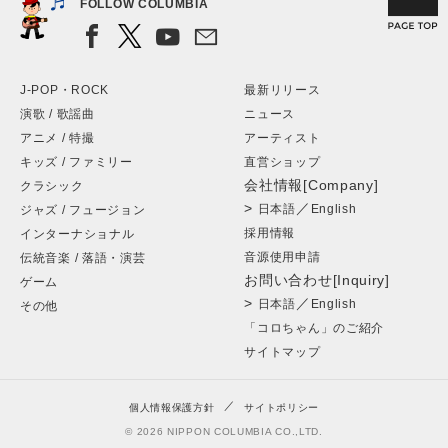
FOLLOW COLUMBIA
J-POP・ROCK
最新リリース
演歌 / 歌謡曲
ニュース
アニメ / 特撮
アーティスト
キッズ / ファミリー
直営ショップ
会社情報[Company]
クラシック
>
／
日本語
English
ジャズ / フュージョン
採用情報
インターナショナル
音源使用申請
伝統音楽 / 落語・演芸
お問い合わせ[Inquiry]
ゲーム
>
／
日本語
English
その他
「コロちゃん」のご紹介
サイトマップ
個人情報保護方針
サイトポリシー
© 2026 NIPPON COLUMBIA CO.,LTD.