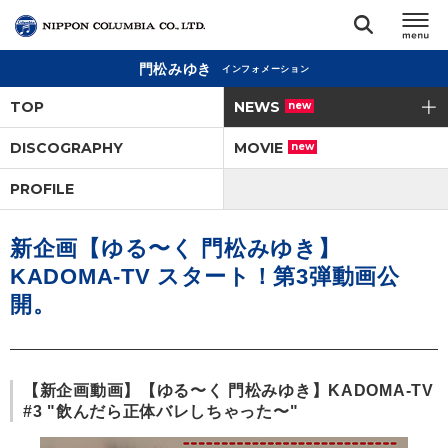
門松みゆき
インフォメーション
TOP
TOP
NEWS
new
リリース
DISCOGRAPHY
MOVIE
new
閉じる
PROFILE
アーティスト
新企画【ゆる〜く 門松みゆき】
ジャンル
KADOMA-TV スタート！第3弾動画公
開。
ランキング
オーディション
【新企画動画】【ゆる〜く 門松みゆき】KADOMA-TV
#3 "飲んだら正体バレしちゃった〜"
直営ショップ