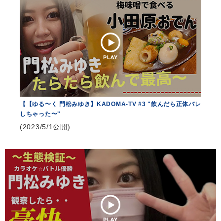
会社情報
サイトマップ
お問い合わせ
【【ゆる〜く 門松みゆき】KADOMA-TV #3 "飲んだら正体バレ
閉じる
しちゃった〜"
(2023/5/1公開)