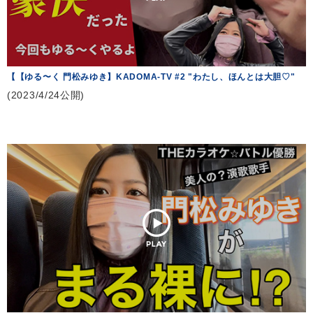
【【ゆる〜く 門松みゆき】KADOMA-TV #2 "わたし、ほんとは大胆♡"
(2023/4/24公開)