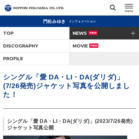
門松みゆき
インフォメーション
TOP
TOP
NEWS
new
リリース
DISCOGRAPHY
MOVIE
new
閉じる
PROFILE
アーティスト
シングル「愛 DA・LI・DA(ダリダ)」
ジャンル
(7/26発売)ジャケット写真を公開しまし
た！
ランキング
オーディション
シングル「愛 DA・LI・DA(ダリダ)」(2023/7/26発売)
ジャケット写真公開
直営ショップ