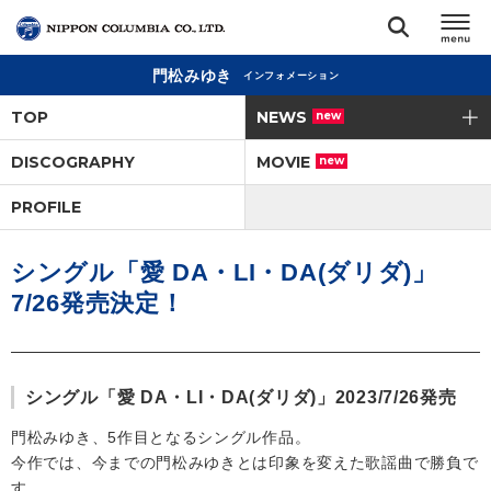
門松みゆき
インフォメーション
TOP
TOP
NEWS
new
リリース
DISCOGRAPHY
MOVIE
new
閉じる
PROFILE
アーティスト
シングル「愛 DA・LI・DA(ダリダ)」
ジャンル
7/26発売決定！
ランキング
シングル「愛 DA・LI・DA(ダリダ)」2023/7/26発売
オーディション
門松みゆき、5作目となるシングル作品。
今作では、今までの門松みゆきとは印象を変えた歌謡曲で勝負で
直営ショップ
す。