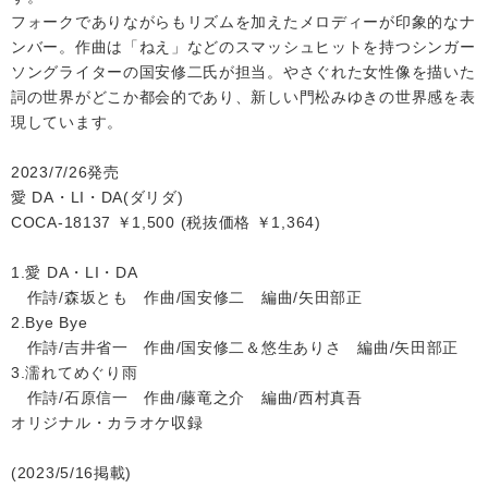
フォークでありながらもリズムを加えたメロディーが印象的なナ
ンバー。作曲は「ねえ」などのスマッシュヒットを持つシンガー
会社情報
ソングライターの国安修二氏が担当。やさぐれた女性像を描いた
詞の世界がどこか都会的であり、新しい門松みゆきの世界感を表
サイトマップ
現しています。
2023/7/26発売
お問い合わせ
愛 DA・LI・DA(ダリダ)
COCA-18137 ￥1,500 (税抜価格 ￥1,364)
閉じる
1.愛 DA・LI・DA
作詩/森坂とも 作曲/国安修二 編曲/矢田部正
2.Bye Bye
作詩/吉井省一 作曲/国安修二＆悠生ありさ 編曲/矢田部正
3.濡れてめぐり雨
作詩/石原信一 作曲/藤竜之介 編曲/西村真吾
オリジナル・カラオケ収録
(2023/5/16掲載)