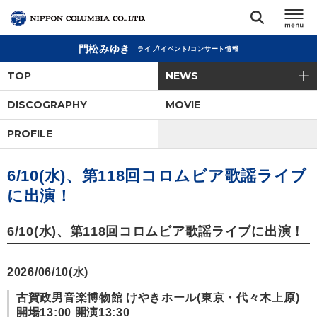
門松みゆき
ライブ/イベント/コンサート情報
TOP
TOP
NEWS
リリース
DISCOGRAPHY
MOVIE
閉じる
PROFILE
アーティスト
6/10(水)、第118回コロムビア歌謡ライブ
ジャンル
に出演！
ランキング
6/10(水)、第118回コロムビア歌謡ライブに出演！
オーディション
2026/06/10(水)
古賀政男音楽博物館 けやきホール(東京・代々木上原)
直営ショップ
開場13:00 開演13:30