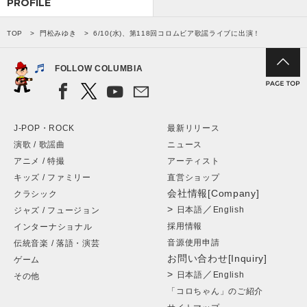
PROFILE
TOP
門松みゆき
6/10(水)、第118回コロムビア歌謡ライブに出演！
FOLLOW COLUMBIA
J-POP・ROCK
最新リリース
演歌 / 歌謡曲
ニュース
アニメ / 特撮
アーティスト
キッズ / ファミリー
直営ショップ
会社情報[Company]
クラシック
>
／
日本語
English
ジャズ / フュージョン
採用情報
インターナショナル
音源使用申請
伝統音楽 / 落語・演芸
お問い合わせ[Inquiry]
ゲーム
>
／
日本語
English
その他
「コロちゃん」のご紹介