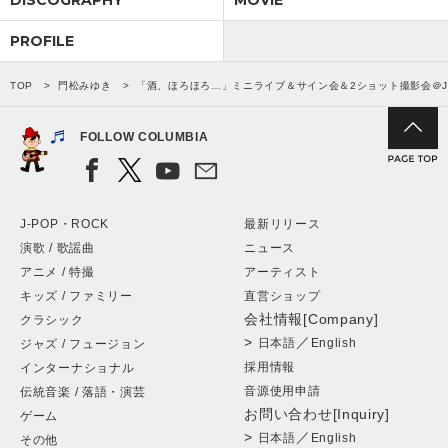
DISCOGRAPHY
MOVIE
PROFILE
TOP
門松みゆき
「酒、ほろほろ…」ミニライブ＆サイン会＆2ショット撮影会＠JO
FOLLOW COLUMBIA
J-POP・ROCK
最新リリース
演歌 / 歌謡曲
ニュース
アニメ / 特撮
アーティスト
キッズ / ファミリー
直営ショップ
会社情報[Company]
クラシック
>
／
日本語
English
ジャズ / フュージョン
採用情報
インターナショナル
音源使用申請
伝統音楽 / 落語・演芸
お問い合わせ[Inquiry]
ゲーム
>
／
日本語
English
その他