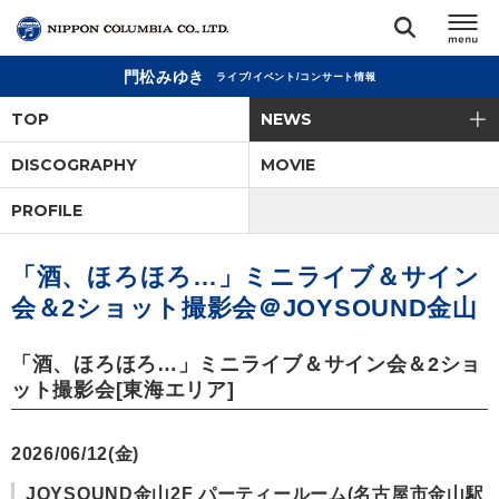
門松みゆき
ライブ/イベント/コンサート情報
TOP
TOP
NEWS
リリース
DISCOGRAPHY
MOVIE
閉じる
PROFILE
アーティスト
「酒、ほろほろ…」ミニライブ＆サイン
ジャンル
会＆2ショット撮影会＠JOYSOUND金山
ランキング
「酒、ほろほろ…」ミニライブ＆サイン会＆2ショ
ット撮影会[東海エリア]
オーディション
2026/06/12(金)
直営ショップ
JOYSOUND金山2F パーティールーム(名古屋市金山駅