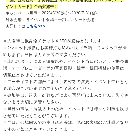
「酒、ほろほろ…」発売記念 イベント会場限定【スペシャル・ポ
イントカード】企画実施中！
キャンペーン期間：2026/5/26(火)〜2026/7/31(金)
対象会場：各イベント会場＋一部コンサート会場
★詳しくは
こちら>>>
※入場時に飲み物チケット￥350が必要となります。
※2ショット撮影はお客様持ち込みのカメラ類にてスタッフが撮
影します。当日はカメラ等ご持参ください。
※上記スタッフによる撮影以外、イベント当日のカメラ・携帯電
話・テープレコーダー等の写真撮影・録音・録画機材の使用は一
切禁止とさせていただきます。
※アーティストの都合により、内容等の変更・イベント中止とな
る場合がございますので予めご了承ください。
※参加券は、紛失・盗難などによる再発行は出来ません。失くさ
ないよう大切に保管ください。
※当日の事故・混乱防止のため、イベントでは様々な制限を設け
させていただくことがございます。
※当日、会場周辺での座り込み等は、他のお客様のご迷惑となり
ますので禁止とさせていただきます。