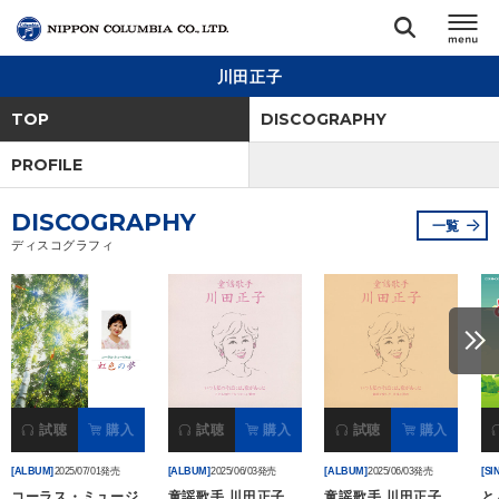
川田正子
TOP
TOP
DISCOGRAPHY
リリース
PROFILE
閉じる
DISCOGRAPHY
アーティスト
一覧
ディスコグラフィ
ジャンル
ランキング
オーディション
試聴
購入
試聴
購入
試聴
購入
[ALBUM]
2025/07/01発売
[ALBUM]
2025/06/03発売
[ALBUM]
2025/06/03発売
[SI
直営ショップ
コーラス・ミュージ
童謡歌手 川田正子
童謡歌手 川田正子
と