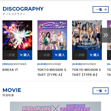
DISCOGRAPHY
一覧
ディスコグラフィ
試聴
購入
試聴
購入
試聴
購入
[SINGLE]
2026/07/04発売
[ALBUM]
2025/11/05発売
[ALBUM]
2025/11/05発売
[A
BREAK IT
TOKYO MISSION S
TOKYO MISSION S
TO
TART【TYPE-A】
TART【TYPE-B】
T
MOVIE
一覧
関連映像