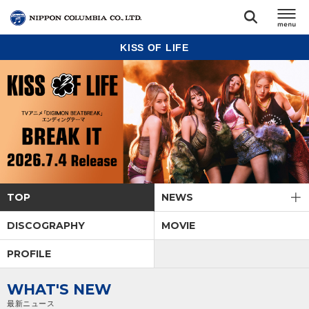
KISS OF LIFE
TOP
リリース
閉じる
アーティスト
ジャンル
TOP
NEWS
ランキング
DISCOGRAPHY
MOVIE
PROFILE
オーディション
WHAT'S NEW
直営ショップ
最新ニュース