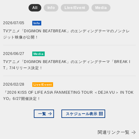
All
Info
Live/Event
Media
会社情報
2026/07/05
Info
TVアニメ「DIGIMON BEATBREAK」のエンディングテーマのノンクレ
サイトマップ
ジット映像が公開！
お問い合わせ
2026/06/27
Media
TVアニメ「DIGIMON BEATBREAK」のエンディングテーマ「BREAK I
T」7/4リリース決定！
閉じる
2026/02/28
Live/Event
『2026 KISS OF LIFE ASIA FANMEETING TOUR ＜DEJA VU＞ IN TOK
YO』6/27開催決定！
一覧
スケジュール表示
関連リンク一覧