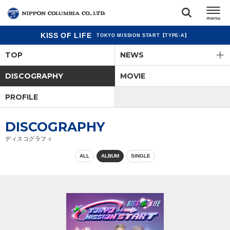
KISS OF LIFE
TOKYO MISSION START【TYPE-A】
TOP
TOP
NEWS
リリース
DISCOGRAPHY
MOVIE
閉じる
PROFILE
アーティスト
DISCOGRAPHY
ジャンル
ディスコグラフィ
ALL
ALBUM
SINGLE
ランキング
オーディション
直営ショップ