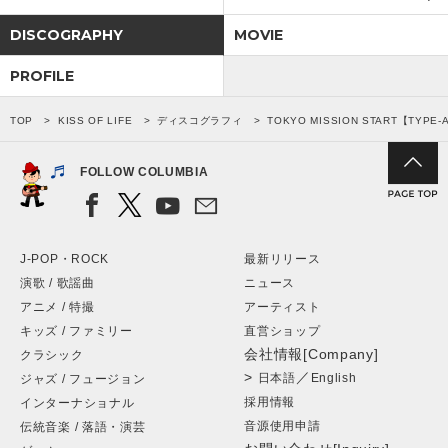
DISCOGRAPHY
MOVIE
PROFILE
TOP
KISS OF LIFE
ディスコグラフィ
TOKYO MISSION START【TYPE-
FOLLOW COLUMBIA
J-POP・ROCK
最新リリース
演歌 / 歌謡曲
ニュース
アニメ / 特撮
アーティスト
キッズ / ファミリー
直営ショップ
会社情報[Company]
クラシック
>
／
日本語
English
ジャズ / フュージョン
採用情報
インターナショナル
音源使用申請
伝統音楽 / 落語・演芸