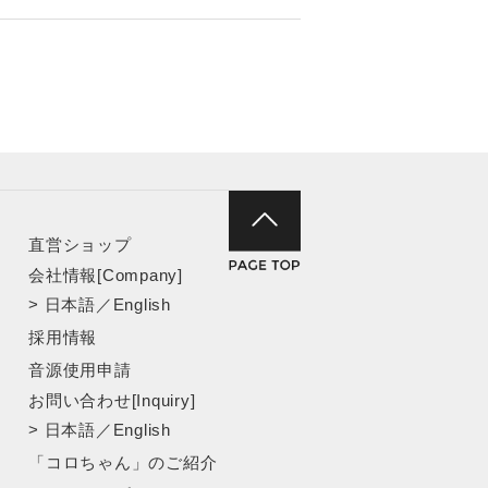
直営ショップ
会社情報[Company]
>
日本語
／
English
採用情報
音源使用申請
お問い合わせ[Inquiry]
>
日本語
／
English
「コロちゃん」のご紹介