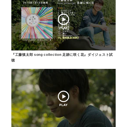
『工藤慎太郎 song collection 足跡に咲く花』ダイジェスト試
聴