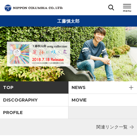
工藤慎太郎
TOP
リリース
閉じる
アーティスト
ジャンル
TOP
NEWS
ランキング
DISCOGRAPHY
MOVIE
PROFILE
オーディション
関連リンク一覧
直営ショップ