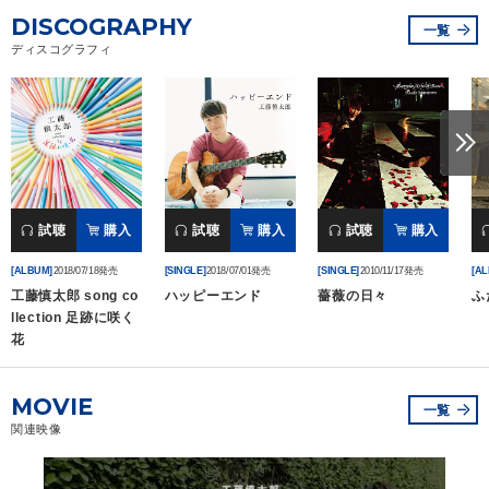
DISCOGRAPHY
一覧
会社情報
ディスコグラフィ
サイトマップ
お問い合わせ
試聴
購入
試聴
購入
試聴
購入
閉じる
[ALBUM]
2018/07/18発売
[SINGLE]
2018/07/01発売
[SINGLE]
2010/11/17発売
[A
工藤慎太郎 song co
ハッピーエンド
薔薇の日々
ふ
llection 足跡に咲く
花
MOVIE
一覧
関連映像