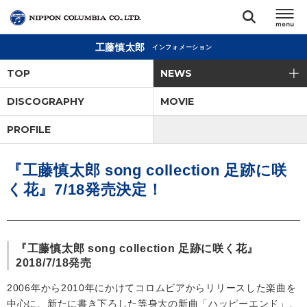
工藤慎太郎
インフォメーション
TOP
TOP
NEWS
リリース
DISCOGRAPHY
MOVIE
閉じる
PROFILE
アーティスト
『工藤慎太郎 song collection 足跡に咲
ジャンル
く花』7/18発売決定！
ランキング
『工藤慎太郎 song collection 足跡に咲く花』
オーディション
2018/7/18発売
2006年から2010年にかけてコロムビアからリリースした楽曲を
直営ショップ
中心に、新たに書き下ろした等身大の新曲「ハッピーエンド」、