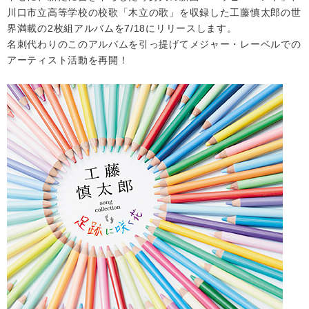
川口市立高等学校の校歌「木立の歌」を収録した工藤慎太郎の世
界満載の2枚組アルバムを7/18にリリースします。
会社情報
名刺代わりのこのアルバムを引っ提げてメジャー・レーベルでの
アーティスト活動を再開！
サイトマップ
お問い合わせ
閉じる