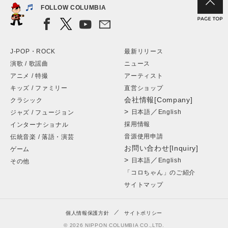
FOLLOW COLUMBIA
J-POP・ROCK
最新リリース
演歌 / 歌謡曲
ニュース
アニメ / 特撮
アーティスト
キッズ / ファミリー
直営ショップ
会社情報[Company]
クラシック
>
／
日本語
English
ジャズ / フュージョン
採用情報
インターナショナル
音源使用申請
伝統音楽 / 落語・演芸
お問い合わせ[Inquiry]
ゲーム
>
／
日本語
English
その他
「コロちゃん」のご紹介
サイトマップ
個人情報保護方針
サイトポリシー
© 2026 NIPPON COLUMBIA CO.,LTD.