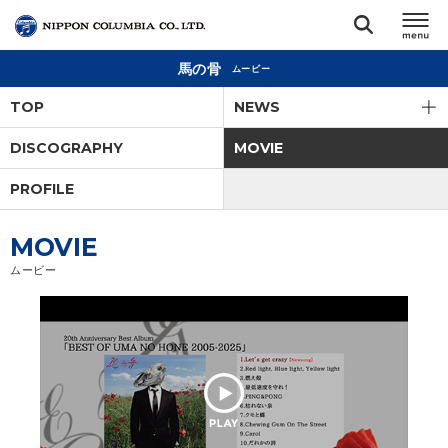
馬の骨
ムービー
TOP
TOP
NEWS
リリース
DISCOGRAPHY
MOVIE
閉じる
PROFILE
アーティスト
MOVIE
ジャンル
ムービー
ランキング
オーディション
直営ショップ