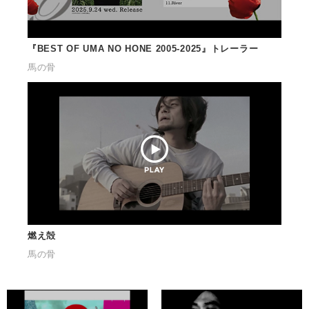
会社情報
『BEST OF UMA NO HONE 2005-2025』トレーラー
馬の骨
サイトマップ
お問い合わせ
閉じる
燃え殻
馬の骨