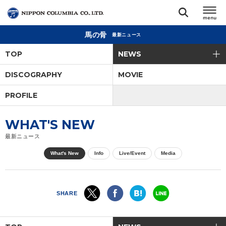
馬の骨
最新ニュース
TOP
TOP
NEWS
リリース
DISCOGRAPHY
MOVIE
閉じる
PROFILE
アーティスト
WHAT'S NEW
ジャンル
最新ニュース
What's New
Info
Live/Event
Media
ランキング
オーディション
SHARE
直営ショップ