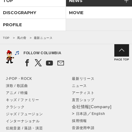
TOP
NEWS
DISCOGRAPHY
MOVIE
会社情報
PROFILE
サイトマップ
TOP
馬の骨
最新ニュース
お問い合わせ
FOLLOW COLUMBIA
閉じる
J-POP・ROCK
最新リリース
演歌 / 歌謡曲
ニュース
アニメ / 特撮
アーティスト
キッズ / ファミリー
直営ショップ
会社情報[Company]
クラシック
>
／
日本語
English
ジャズ / フュージョン
採用情報
インターナショナル
音源使用申請
伝統音楽 / 落語・演芸