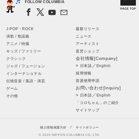
FOLLOW COLUMBIA
J-POP・ROCK
最新リリース
演歌 / 歌謡曲
ニュース
アニメ / 特撮
アーティスト
キッズ / ファミリー
直営ショップ
会社情報[Company]
クラシック
>
／
日本語
English
ジャズ / フュージョン
採用情報
インターナショナル
音源使用申請
伝統音楽 / 落語・演芸
お問い合わせ[Inquiry]
ゲーム
>
／
日本語
English
その他
「コロちゃん」のご紹介
サイトマップ
個人情報保護方針
サイトポリシー
© 2026 NIPPON COLUMBIA CO.,LTD.