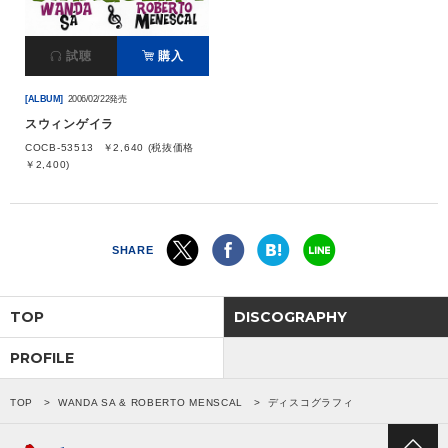
会社情報
試聴
購入
[ALBUM]
2006/02/22発売
サイトマップ
スウィンゲイラ
COCB-53513
￥2,640 (税抜価格
お問い合わせ
￥2,400)
閉じる
SHARE
TOP
DISCOGRAPHY
PROFILE
TOP
WANDA SA & ROBERTO MENSCAL
ディスコグラフィ