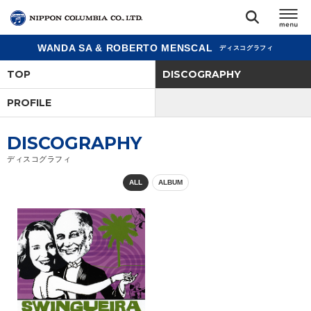
WANDA SA & ROBERTO MENSCAL
ディスコグラフィ
TOP
TOP
DISCOGRAPHY
リリース
PROFILE
閉じる
アーティスト
DISCOGRAPHY
ディスコグラフィ
ジャンル
ALL
ALBUM
ランキング
オーディション
直営ショップ