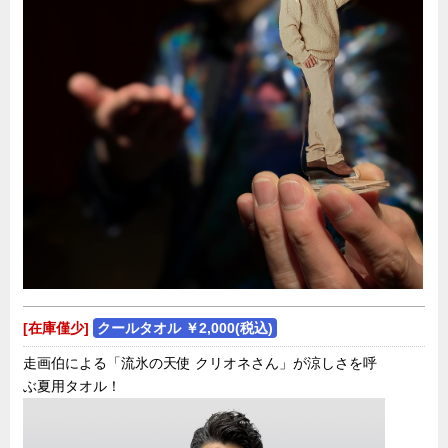
[在庫僅少]
クールタオル ￥2,000(税込)
走画伯による「流氷の天使 クリオネさん」が涼しさを呼
ぶ夏用タオル！