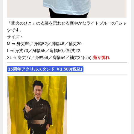
「篝火のひと」の衣装を思わせる爽やかなライトブルーのTシャ
ツです。
サイズ：
M ⇒ 身丈69／身幅52／肩幅46／袖丈20
L ⇒ 身丈73／身幅55／肩幅50／袖丈22
XL ⇒ 身丈77／身幅58／肩幅54／袖丈24(cm)
売り切れ
15周年アクリルスタンド
￥1,500(税込)