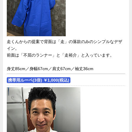
走くんからの提案で背面は「走」の落款のみのシンプルなデザ
イン。
前面は「不屈のランナー」と「走裕介」と入っています。
身丈85cm／身幅67cm／肩丈67cm／袖丈36cm
携帯用ルーペ(3倍) ￥1,000(税込)