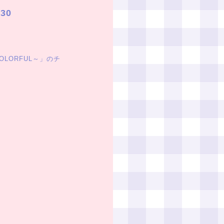
30
COLORFUL～」のチ