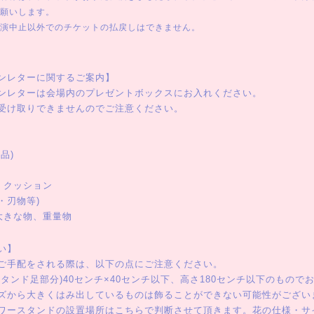
願いします。
演中止以外でのチケットの払戻しはできません。
ンレターに関するご案内】
ンレターは会場内のプレゼントボックスにお入れください。
受け取りできませんのでご注意ください。
品)
)
・クッション
・刃物等)
大きな物、重量物
い】
ご手配をされる際は、以下の点にご注意ください。
タンド足部分)40センチ×40センチ以下、高さ180センチ以下のもので
ズから大きくはみ出しているものは飾ることができない可能性がござい
ワースタンドの設置場所はこちらで判断させて頂きます。花の仕様・サ