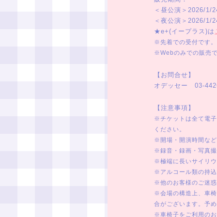
＜昼公演＞2026/1/24(
＜夜公演＞2026/1/24(
★e+(イープラス)は
※先着での受付です。
※Webのみでの販売
【お問合せ】
オデッセー 03-4426
【注意事項】
※チケットは全て電子
ください。
※開場・開演時間など
※録音・録画・写真撮
※極端に長いサイリウ
※アルコール類の持込
※他のお客様のご迷惑
※会場の構造上、車椅
合がございます。予め
※車椅子をご利用のお