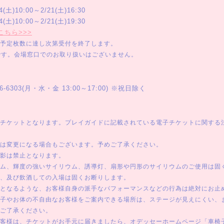
土)10:00～2/21(土)16:30
土)10:00～2/21(土)19:30
こちら>>>
予定枚数に達し次第受付を終了します。
です。会場窓口でのお取り扱いはございません。
-6303(月・水・金 13:00～17:00) ※祝日除く
チケットとなります。プレイガイドに記載されている電子チケットに関する
は変更になる場合もございます。予めご了承ください。
影は禁止となります。
ム、輝度の強いサイリウム、誘導灯、扇形や円形のサイリウムのご使用は固
、及び飲酒しての入場は固くお断りします。
となるような、お客様自身の派手なパフォーマンスなどの行為は絶対にお止
子やお体の不自由なお客様をご案内できる場所は、ステージが見えにくい、
ご了承ください。
客様は、チケットがお手元に届きましたら、オデッセーホームページ「車椅