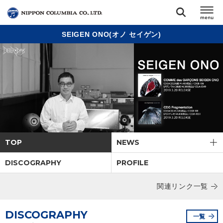
SEIGEN ONO(オノ セイゲン)
TOP
リリース
閉じる
アーティスト
ジャンル
TOP
NEWS
ランキング
DISCOGRAPHY
PROFILE
オーディション
関連リンク一覧
DISCOGRAPHY
直営ショップ
一覧