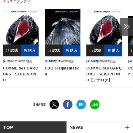
ディスコグラフィ
会社情報
サイトマップ
お問い合わせ
試聴
購入
試聴
購入
試聴
購入
[ALBUM]
2019/03/20発売
[ALBUM]
2019/03/20発売
[ALBUM]
2019/03/20発売
[A
閉じる
COMME des GARÇ
CDG Fragmentatio
COMME des GARÇ
CD
ONS SEIGEN ON
n
ONS SEIGEN ON
n
O
O【アナログ】
SHARE
TOP
NEWS