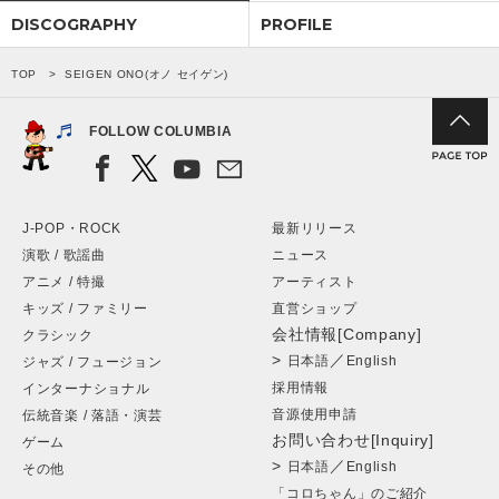
DISCOGRAPHY
PROFILE
TOP
SEIGEN ONO(オノ セイゲン)
FOLLOW COLUMBIA
J-POP・ROCK
最新リリース
演歌 / 歌謡曲
ニュース
アニメ / 特撮
アーティスト
キッズ / ファミリー
直営ショップ
会社情報[Company]
クラシック
>
／
日本語
English
ジャズ / フュージョン
採用情報
インターナショナル
音源使用申請
伝統音楽 / 落語・演芸
お問い合わせ[Inquiry]
ゲーム
>
／
日本語
English
その他
「コロちゃん」のご紹介