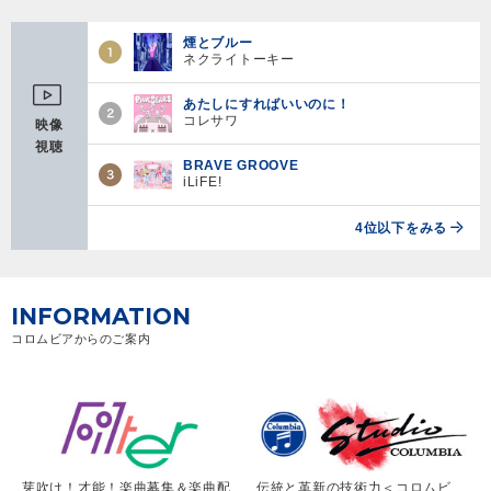
煙とブルー
ネクライトーキー
あたしにすればいいのに！
コレサワ
映像
視聴
BRAVE GROOVE
iLiFE!
4位以下をみる
INFORMATION
コロムビアからのご案内
芽吹け！才能！楽曲募集＆楽曲配
伝統と革新の技術力＜コロムビ