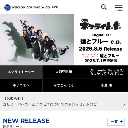
TOP
リリース
閉じる
アーティスト
【Nintendo Switch 2】
ネクライトーキー
大西亜玖璃
ジャンル
もしかして？おばけ...
ホリエモン
かすこんねぅ
小倉 唯
ランキング
【お知らせ】
当社サーバへの不正アクセスについてのお知らせとお詫び
オーディション
NEW RELEASE
一覧
直営ショップ
最新リリース