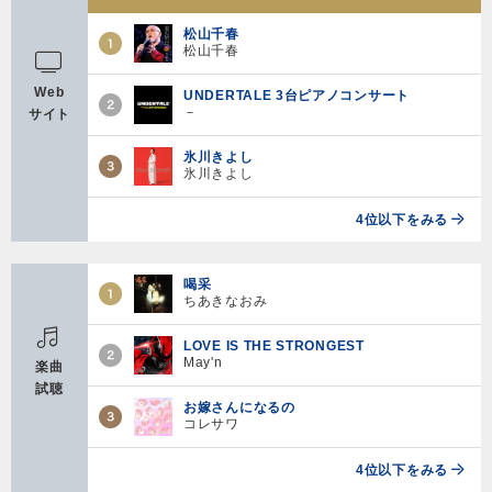
松山千春
松山千春
Web
UNDERTALE 3台ピアノコンサート
－
サイト
氷川きよし
氷川きよし
4位以下をみる
喝采
ちあきなおみ
LOVE IS THE STRONGEST
May'n
楽曲
試聴
お嫁さんになるの
コレサワ
4位以下をみる