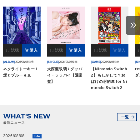
会社情報
サイトマップ
お問い合わせ
試聴
購入
試聴
購入
試聴
購入
[ALBUM]
2026/08/05発売
[SINGLE]
2026/08/05発売
[GAME]
2026/08/06発売
[SI
閉じる
ネクライトーキー /
大西亜玖璃 / グッバ
【Nintendo Switch
re
煙とブルー e.p.
イ・ララバイ【通常
2】もしかして？お
ダ
盤】
ばけの射的屋 for Ni
ntendo Switch 2
WHAT'S NEW
一覧
最新ニュース
2026/08/08
Info