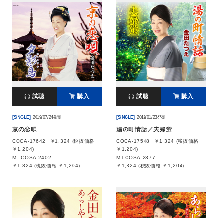
試聴
購入
試聴
購入
[SINGLE]
2019/07/24発売
[SINGLE]
2019/01/23発売
京の恋唄
湯の町情話／夫婦蛍
COCA-17642
￥1,324 (税抜価格
COCA-17548
￥1,324 (税抜価格
￥1,204)
￥1,204)
MT:COSA-2402
MT:COSA-2377
￥1,324 (税抜価格 ￥1,204)
￥1,324 (税抜価格 ￥1,204)