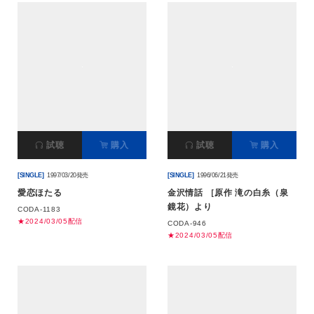
試聴
購入
試聴
購入
[SINGLE]
1997/03/20発売
[SINGLE]
1996/06/21発売
愛恋ほたる
金沢情話 ［原作 滝の白糸（泉
鏡花）より
CODA-1183
★2024/03/05配信
CODA-946
★2024/03/05配信