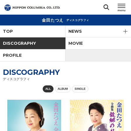
金田たつえ
ディスコグラフィ
TOP
TOP
NEWS
リリース
DISCOGRAPHY
MOVIE
閉じる
PROFILE
アーティスト
DISCOGRAPHY
ジャンル
ディスコグラフィ
ALL
ALBUM
SINGLE
ランキング
オーディション
直営ショップ