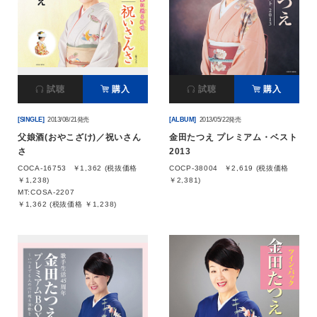
試聴
購入
試聴
購入
[SINGLE]
2013/08/21発売
[ALBUM]
2013/05/22発売
父娘酒(おやこざけ)／祝いさん
金田たつえ プレミアム・ベスト
さ
2013
COCA-16753
￥1,362 (税抜価格
COCP-38004
￥2,619 (税抜価格
￥1,238)
￥2,381)
MT:COSA-2207
￥1,362 (税抜価格 ￥1,238)