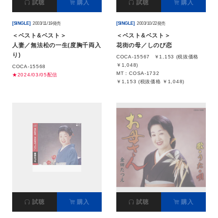
試聴
購入
試聴
購入
[SINGLE]
2003/11/19発売
[SINGLE]
2003/10/22発売
＜ベスト&ベスト＞
＜ベスト&ベスト＞
人妻／無法松の一生(度胸千両入
花街の母／しのび恋
り)
COCA-15567
￥1,153 (税抜価格
￥1,048)
COCA-15568
MT：COSA-1732
★2024/03/05配信
￥1,153 (税抜価格 ￥1,048)
試聴
購入
試聴
購入