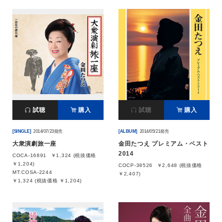
試聴
購入
試聴
購入
[SINGLE]
2014/07/23発売
[ALBUM]
2014/05/21発売
大衆演劇旅一座
金田たつえ プレミアム・ベスト
2014
COCA-16891
￥1,324 (税抜価格
￥1,204)
COCP-38526
￥2,648 (税抜価格
MT:COSA-2244
￥2,407)
￥1,324 (税抜価格 ￥1,204)