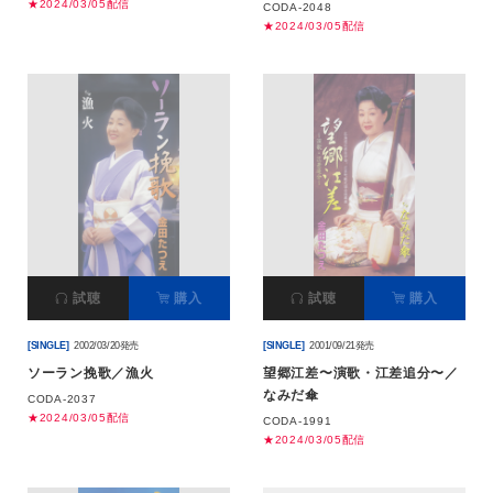
★2024/03/05配信
CODA-2048
★2024/03/05配信
試聴
購入
試聴
購入
[SINGLE]
2002/03/20発売
[SINGLE]
2001/09/21発売
ソーラン挽歌／漁火
望郷江差〜演歌・江差追分〜／
なみだ傘
CODA-2037
★2024/03/05配信
CODA-1991
★2024/03/05配信