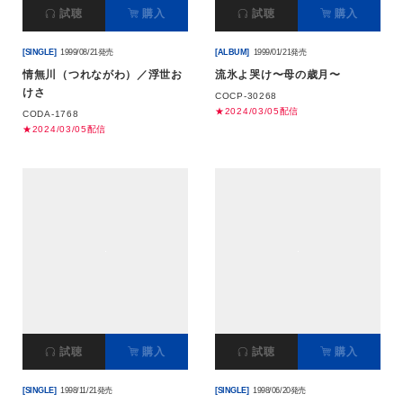
試聴
購入
試聴
購入
[SINGLE]
1999/08/21発売
[ALBUM]
1999/01/21発売
情無川（つれながわ）／浮世お
流氷よ哭け〜母の歳月〜
けさ
COCP-30268
★2024/03/05配信
CODA-1768
★2024/03/05配信
試聴
購入
試聴
購入
[SINGLE]
1998/11/21発売
[SINGLE]
1998/06/20発売