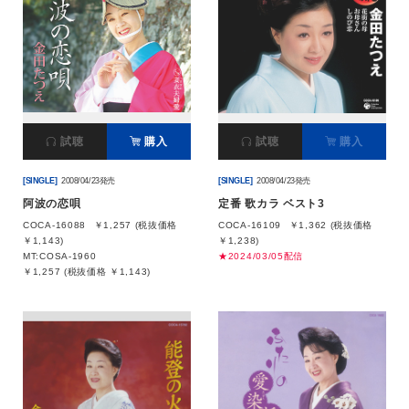
試聴
購入
試聴
購入
[SINGLE]
2008/04/23発売
[SINGLE]
2008/04/23発売
阿波の恋唄
定番 歌カラ ベスト3
COCA-16088
￥1,257 (税抜価格
COCA-16109
￥1,362 (税抜価格
￥1,143)
￥1,238)
MT:COSA-1960
★2024/03/05配信
￥1,257 (税抜価格 ￥1,143)