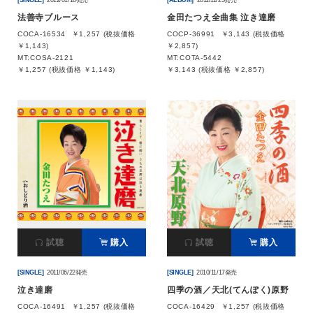
[SINGLE]
2012/01/18発売
[ALBUM]
2011/11/23発売
法善寺ブルース
金田たつえ全曲集 泣き達磨
COCA-16534
￥1,257 (税抜価格
COCP-36991
￥3,143 (税抜価格
￥1,143)
￥2,857)
MT:COSA-2121
MT:COTA-5442
￥1,257 (税抜価格 ￥1,143)
￥3,143 (税抜価格 ￥2,857)
試聴
購入
試聴
購入
[SINGLE]
2011/06/22発売
[SINGLE]
2010/11/17発売
泣き達磨
四季の酒／天北(てんぽく)原野
COCA-16491
￥1,257 (税抜価格
COCA-16429
￥1,257 (税抜価格