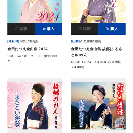
会社情報
試聴
購入
試聴
購入
サイトマップ
[ALBUM]
2023/10/18発売
[ALBUM]
2022/11/23発売
お問い合わせ
金田たつえ全曲集 2024
金田たつえ全曲集 故郷(ふるさ
と)のれん
COCP-42106
￥3,300 (税抜価格
￥3,000)
COCP-41854
￥3,300 (税抜価格
閉じる
￥3,000)