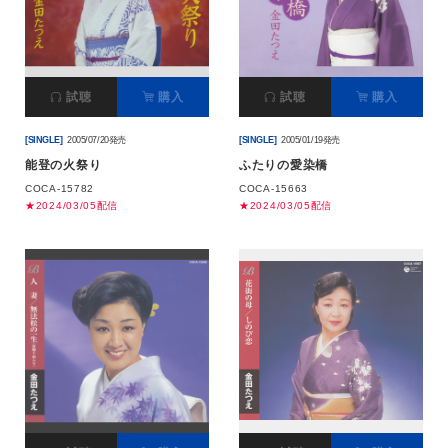
試聴
購入
試聴
購入
[SINGLE]
2005/07/20発売
[SINGLE]
2005/01/19発売
能登の火祭り
ふたりの愛染橋
COCA-15782
COCA-15663
★2024/03/05配信
★2024/03/05配信