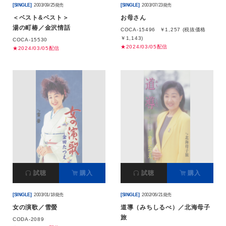
[SINGLE]
2003/09/25発売
[SINGLE]
2003/07/23発売
＜ベスト&ベスト＞
お母さん
湯の町椿／金沢情話
COCA-15496
￥1,257 (税抜価格
￥1,143)
COCA-15530
★2024/03/05配信
★2024/03/05配信
試聴
購入
試聴
購入
[SINGLE]
2003/01/18発売
[SINGLE]
2002/06/21発売
女の演歌／雪螢
道導（みちしるべ）／北海母子
旅
CODA-2089