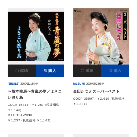
試聴
購入
試聴
購入
[SINGLE]
2009/11/18発売
[ALBUM]
2009/06/24発売
〜坂本龍馬〜青嵐の夢／よさこ
金田たつえスーパーベスト
い渡り鳥
COCP-35597
￥2,619 (税抜価格
￥2,381)
COCA-16314
￥1,257 (税抜価格
￥1,143)
MT:COSA-2038
￥1,257 (税抜価格 ￥1,143)