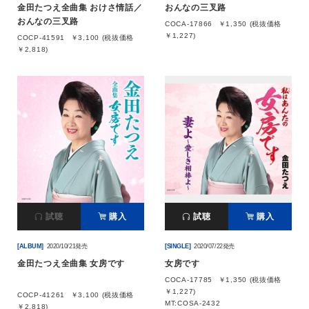
金田たつえ全曲集 おけさ情話／
おんなの三叉路
おんなの三叉路
COCA-17866
￥1,350 (税抜価格
￥1,227)
COCP-41591
￥3,100 (税抜価格
￥2,818)
試聴
購入
試聴
購入
[ALBUM]
2020/10/21発売
[SINGLE]
2020/07/22発売
金田たつえ全曲集 女房です
女房です
COCA-17785
￥1,350 (税抜価格
￥1,227)
COCP-41261
￥3,100 (税抜価格
MT:COSA-2432
￥2,818)