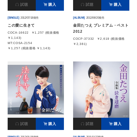
試聴
購入
試聴
購入
[SINGLE]
2012/07/18発売
[ALBUM]
2012/06/20発売
この愛に生きて
金田たつえ プレミアム・ベスト
2012
COCA-16622
￥1,257 (税抜価格
￥1,143)
COCP-37332
￥2,619 (税抜価格
MT:COSA-2154
￥2,381)
￥1,257 (税抜価格 ￥1,143)
試聴
購入
試聴
購入