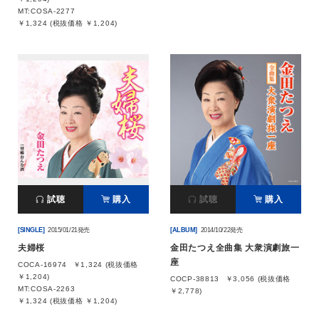
MT:COSA-2277
￥1,324 (税抜価格 ￥1,204)
試聴
購入
試聴
購入
[SINGLE]
2015/01/21発売
[ALBUM]
2014/10/22発売
夫婦桜
金田たつえ全曲集 大衆演劇旅一
座
COCA-16974
￥1,324 (税抜価格
￥1,204)
COCP-38813
￥3,056 (税抜価格
MT:COSA-2263
￥2,778)
￥1,324 (税抜価格 ￥1,204)