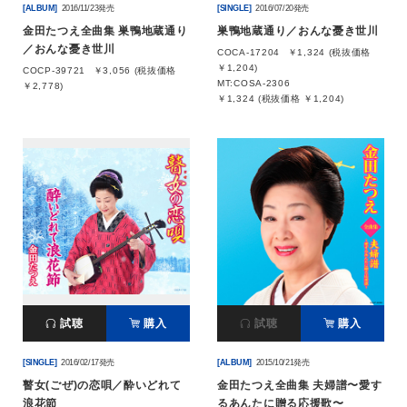
[ALBUM]
2016/11/23発売
[SINGLE]
2016/07/20発売
金田たつえ全曲集 巣鴨地蔵通り
巣鴨地蔵通り／おんな憂き世川
／おんな憂き世川
COCA-17204
￥1,324 (税抜価格
￥1,204)
COCP-39721
￥3,056 (税抜価格
MT:COSA-2306
￥2,778)
￥1,324 (税抜価格 ￥1,204)
試聴
購入
試聴
購入
[SINGLE]
2016/02/17発売
[ALBUM]
2015/10/21発売
瞽女(ごぜ)の恋唄／酔いどれて
金田たつえ全曲集 夫婦譜〜愛す
浪花節
るあんたに贈る応援歌〜