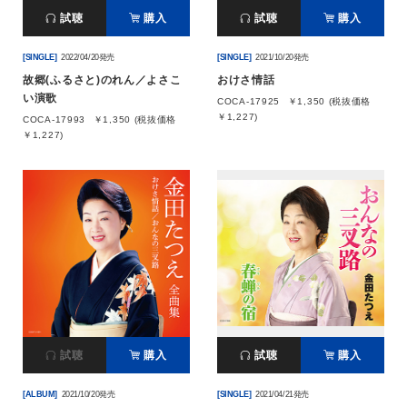
試聴
購入
試聴
購入
[SINGLE]
2022/04/20発売
[SINGLE]
2021/10/20発売
故郷(ふるさと)のれん／よさこ
おけさ情話
い演歌
COCA-17925
￥1,350 (税抜価格
￥1,227)
COCA-17993
￥1,350 (税抜価格
￥1,227)
試聴
購入
試聴
購入
[ALBUM]
2021/10/20発売
[SINGLE]
2021/04/21発売