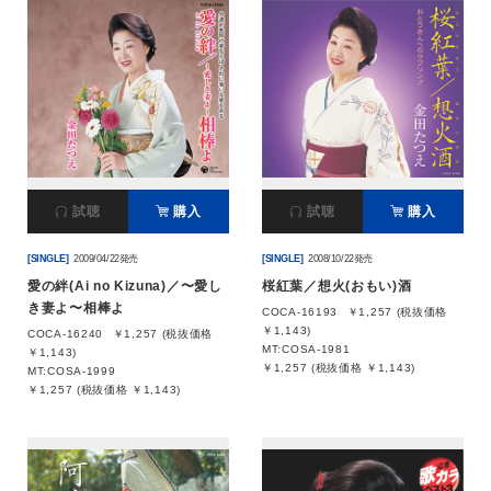
試聴
購入
試聴
購入
[SINGLE]
2009/04/22発売
[SINGLE]
2008/10/22発売
愛の絆(Ai no Kizuna)／〜愛し
桜紅葉／想火(おもい)酒
き妻よ〜相棒よ
COCA-16193
￥1,257 (税抜価格
￥1,143)
COCA-16240
￥1,257 (税抜価格
MT:COSA-1981
￥1,143)
￥1,257 (税抜価格 ￥1,143)
MT:COSA-1999
￥1,257 (税抜価格 ￥1,143)