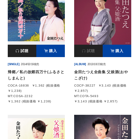
試聴
購入
試聴
購入
[SINGLE]
2014/02/19発売
[ALBUM]
2013/10/23発売
帰郷／私の故郷四万十(ふるさと
金田たつえ全曲集 父娘酒(おや
しまんと)
こざけ)
COCA-16836
￥1,362 (税抜価格
COCP-38227
￥3,143 (税抜価格
￥1,238)
￥2,857)
MT:COSA-2232
MT:COTA-5493
￥1,362 (税抜価格 ￥1,238)
￥3,143 (税抜価格 ￥2,857)