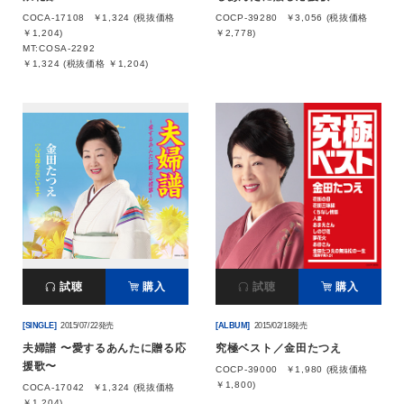
COCA-17108
￥1,324 (税抜価格
COCP-39280
￥3,056 (税抜価格
￥1,204)
￥2,778)
MT:COSA-2292
￥1,324 (税抜価格 ￥1,204)
試聴
購入
試聴
購入
[SINGLE]
2015/07/22発売
[ALBUM]
2015/02/18発売
夫婦譜 〜愛するあんたに贈る応
究極ベスト／金田たつえ
援歌〜
COCP-39000
￥1,980 (税抜価格
￥1,800)
COCA-17042
￥1,324 (税抜価格
￥1,204)