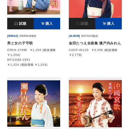
試聴
購入
試聴
購入
[SINGLE]
2018/01/24発売
[ALBUM]
2017/11/22発売
男と女の子守唄
金田たつえ全曲集 瀬戸内みれん
COCA-17398
￥1,324 (税抜価格
COCP-40123
￥3,056 (税抜価格
￥1,204)
￥2,778)
MT:COSA-2351
￥1,324 (税抜価格 ￥1,204)