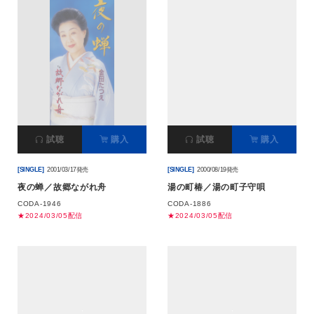
試聴
購入
試聴
購入
[SINGLE]
2001/03/17発売
[SINGLE]
2000/08/19発売
夜の蝉／故郷ながれ舟
湯の町椿／湯の町子守唄
CODA-1946
CODA-1886
★2024/03/05配信
★2024/03/05配信