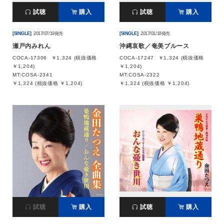
試聴
購入
試聴
購入
[SINGLE]
2017/07/19発売
[SINGLE]
2017/01/18発売
瀬戸内みれん
沖縄哀歌／奄美ブルース
COCA-17306
￥1,324 (税抜価格
COCA-17247
￥1,324 (税抜価格
￥1,204)
￥1,204)
MT:COSA-2341
MT:COSA-2322
￥1,324 (税抜価格 ￥1,204)
￥1,324 (税抜価格 ￥1,204)
試聴
購入
試聴
購入