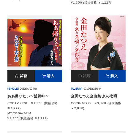
¥1,350 (税抜価格 ￥1,227)
試聴
購入
試聴
購入
[SINGLE]
2020/01/22発売
[ALBUM]
2019/10/23発売
ああ帰りたい〜望郷峠〜
金田たつえ全曲集 京の恋唄
COCA-17731
￥1,350 (税抜価格
COCP-40975
￥3,100 (税抜価格
￥1,227)
￥2,818)
MT:COSA-2414
¥1,350 (税抜価格 ￥1,227)