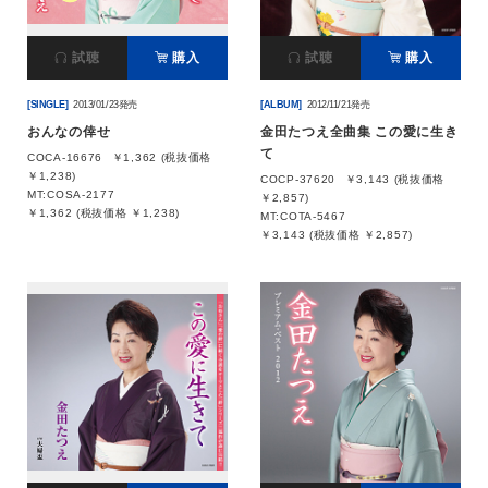
試聴
購入
試聴
購入
[SINGLE]
2013/01/23発売
[ALBUM]
2012/11/21発売
おんなの倖せ
金田たつえ全曲集 この愛に生き
て
COCA-16676
￥1,362 (税抜価格
￥1,238)
COCP-37620
￥3,143 (税抜価格
MT:COSA-2177
￥2,857)
￥1,362 (税抜価格 ￥1,238)
MT:COTA-5467
￥3,143 (税抜価格 ￥2,857)