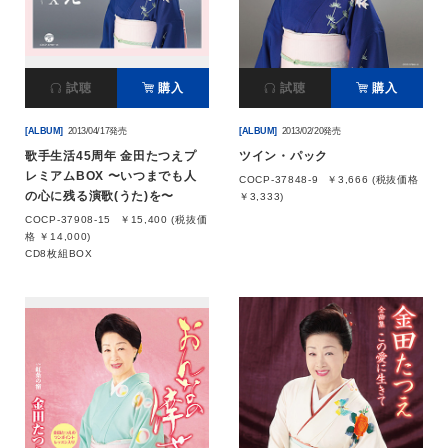
試聴
購入
試聴
購入
[ALBUM]
2013/04/17発売
[ALBUM]
2013/02/20発売
歌手生活45周年 金田たつえプ
ツイン・パック
レミアムBOX 〜いつまでも人
COCP-37848-9
￥3,666 (税抜価格
の心に残る演歌(うた)を〜
￥3,333)
COCP-37908-15
￥15,400 (税抜価
格 ￥14,000)
CD8枚組BOX