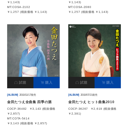
￥1,143)
￥1,143)
MT:COSA-2102
MT:COSA-2080
￥1,257 (税抜価格 ￥1,143)
￥1,257 (税抜価格 ￥1,143)
試聴
購入
試聴
購入
[ALBUM]
2010/11/17発売
[ALBUM]
2010/07/21発売
金田たつえ全曲集 四季の酒
金田たつえ ヒット曲集2010
COCP-36482
￥3,143 (税抜価格
COCP-36267
￥2,619 (税抜価格
￥2,857)
￥2,381)
MT:COTA-5414
￥3,143 (税抜価格 ￥2,857)