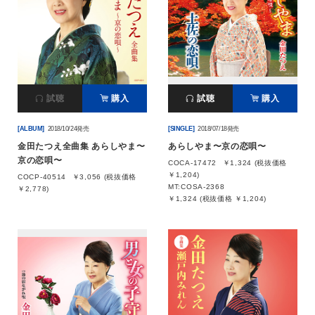
試聴
購入
試聴
購入
[ALBUM]
2018/10/24発売
[SINGLE]
2018/07/18発売
金田たつえ全曲集 あらしやま〜
あらしやま〜京の恋唄〜
京の恋唄〜
COCA-17472
￥1,324 (税抜価格
￥1,204)
COCP-40514
￥3,056 (税抜価格
MT:COSA-2368
￥2,778)
￥1,324 (税抜価格 ￥1,204)