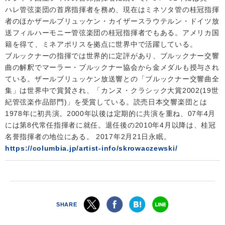
ハレ管弦楽団の首席指揮者を務め、現在はミネソタ管の桂冠指揮
者のほかザールブリュッケン・カイザースラウテルン・ドイツ放
送フィルハーモニー管弦楽団の桂冠指揮者でもある。アメリカ国
籍を得て、ミネアポリスを拠点に世界中で活躍している。
ブルックナーの指揮では世界的に定評があり、ブルックナー交響
曲の解釈でマーラー・ブルックナー協会から金メダルも授与され
ている。ザールブリュッケン放送響との「ブルックナー交響曲全
集」は世界中で賞賛され、「カンヌ・クラシック大賞2002(19世
紀管弦楽作品部門)」を受賞している。読売日本交響楽団とは
1978年に初共演。2000年以後は定期的に共演を重ね、07年4月
には第8代常任指揮者に就任。退任後の2010年4月以降は、桂冠
名誉指揮者の地位にある。 2017年2月21日永眠。
https://columbia.jp/artist-info/skrowaczewski/
SHARE