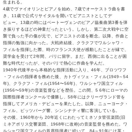
生まれる。
4歳でヴァイオリンとピアノを始め、7歳でオーケストラ曲を書
き、11歳で公式リサイタルを開いてピアニストとしてデ
ビュー。13歳の時にはベートーヴェンのピアノ協奏曲第3番を弾
き振りするほどの神童だったという。しかし、第二次大戦中に空
襲で負った手の傷が元で、ピアニストの道を断念。以降、作曲と
指揮の勉強に向かった。大戦終結後、クラクフでワルシャワ・
フィルを指揮した際、時のフランス大使が感動したことが縁で、
奨学金を受けて2年間、パリに留学。まだ、西側に出ることが困
難な時代だったが、そのパリで熱心に作曲を学んだ。
1940年代後半から本格的な指揮活動に入り、46年、ブロツワフ
・フィルの指揮者を務めた後、カトヴィツェ・フィル(1949～54
年)、クラクフ・フィル(1954〜56年)、ワルシャワ国立フィル
(1956〜59年)の音楽監督などを歴任。この間、5 6年にローマの
国際指揮者コンクールで優勝し、58年にはクリーヴランド管を
指揮してアメリカ・デビューを果たした。以降、ニューヨーク・
フィル、ピッツバーグ響、シンシナティ響に客演している。
その後、1960年から 20年近くにわたってミネソタ管弦楽団(旧
ミネアポリス交響楽団、1968年に改称)の音楽監督を務めた。ワ
ルシャワ国立フィルの首席指揮者に続いて、84～91年には英・