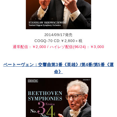
2014/09/17発売
COGQ-70 CD:￥2,800＋税
通常配信：￥2,000 / ハイレゾ配信(96/24)：￥3,000
ベートーヴェン：交響曲第3番《英雄》/第4番/第5番《運
命》